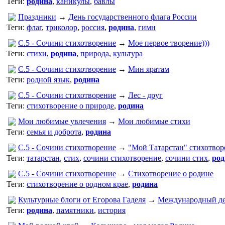
Теги:
родина
,
каникулы
,
бавлы
Праздники
→
День государственного флага России
Теги:
флаг
,
триколор
,
россия
,
родина
,
гимн
С.5 - Сочини стихотворение
→
Мое первое творение)))
Теги:
стихи
,
родина
,
природа
,
культура
С.5 - Сочини стихотворение
→
Мин яратам
Теги:
родной язык
,
родина
С.5 - Сочини стихотворение
→
Лес - друг
Теги:
стихотворение о природе
,
родина
Мои любимые увлечения
→
Мои любимые стихи
Теги:
семья и доброта
,
родина
С.5 - Сочини стихотворение
→
"Мой Татарстан" стихотво
Теги:
татарстан
,
стих
,
сочини стихотворение
,
сочини стих
,
род
С.5 - Сочини стихотворение
→
Стихотворение о родине
Теги:
стихотворение о родном крае
,
родина
Культурные блоги от Егорова Гаделя
→
Международный ден
Теги:
родина
,
памятники
,
история