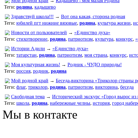
Мой родной край
→
Кадышево - моя малая Родина
Теги:
родина
,
кадышево
Здравствуй школа!!!
→
Вот она какая, сторона родная
Теги:
юбилей пгт нижние вязовые
,
родина
,
культура жизни
,
ис
Новости от пользователей
→
«Единство духа»
Теги:
стихотворение
,
родина
,
патриотизм
,
культура
,
конкурс
,
«
Истории Адили
→
«Единство духа»
Теги:
татарстан
,
родина
,
патриотизм
,
моя страна
,
конкурс
,
ист
Моя культурная жизнь!
→
Родник - ЧУДО природы!
Теги:
россия
,
родник
,
родина
Мой родной край
→
Беседа-викторина «Триколор страны р
Теги:
флаг
,
триколор
,
родина
,
патриотизм
,
викторина
,
беседа
Свободная тема
→
Исторический экскурс «Город вырос из 
Теги:
школа
,
родина
,
набережные челны
,
история
,
город набе
Мы в контакте