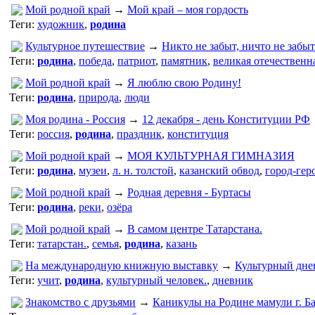
Мой родной край
→
Мой край – моя гордость
Теги:
художник
,
родина
Культурное путешествие
→
Никто не забыт, ничто не забыт
Теги:
родина
,
победа
,
патриот
,
памятник
,
великая отечественн
Мой родной край
→
Я люблю свою Родину!
Теги:
родина
,
природа
,
люди
Моя родина - Россия
→
12 декабря - день Конституции РФ
Теги:
россия
,
родина
,
праздник
,
конституция
Мой родной край
→
МОЯ КУЛЬТУРНАЯ ГИМНАЗИЯ
Теги:
родина
,
музеи
,
л. н. толстой
,
казанский обвод
,
город-гер
Мой родной край
→
Родная деревня - Буртасы
Теги:
родина
,
реки
,
озёра
Мой родной край
→
В самом центре Татарстана.
Теги:
татарстан.
,
семья
,
родина
,
казань
На международную книжную выставку
→
Культурный днев
Теги:
учит
,
родина
,
культурный человек.
,
дневник
Знакомство с друзьями
→
Каникулы на Родине мамули г. Б