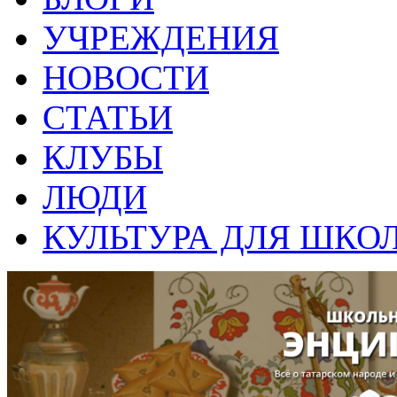
УЧРЕЖДЕНИЯ
НОВОСТИ
СТАТЬИ
КЛУБЫ
ЛЮДИ
КУЛЬТУРА ДЛЯ ШКО