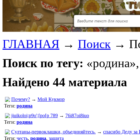
ГЛАВНАЯ
→
Поиск
→
П
Поиск по тегу:
«родина»,
Найдено 44 материала
Почему?
→
Мой Кукмор
Теги:
родина
jiuikoloi;p9o';[po[p 789
→
76i87oi8iuo
Теги:
родина
Султаны-первоклашки, объединяйтесь.
→
спасибо Деду за
Теги:
честь
,
родина
,
защита