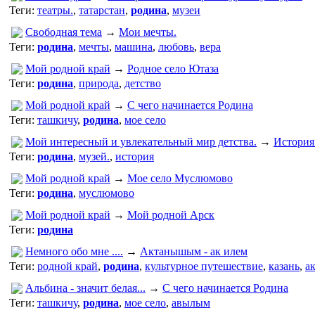
Теги:
театры.
,
татарстан
,
родина
,
музеи
Свободная тема
→
Мои мечты.
Теги:
родина
,
мечты
,
машина
,
любовь
,
вера
Мой родной край
→
Родное село Ютаза
Теги:
родина
,
природа
,
детство
Мой родной край
→
С чего начинается Родина
Теги:
ташкичу
,
родина
,
мое село
Мой интересный и увлекательный мир детства.
→
История
Теги:
родина
,
музей.
,
история
Мой родной край
→
Мое село Муслюмово
Теги:
родина
,
муслюмово
Мой родной край
→
Мой родной Арск
Теги:
родина
Немного обо мне ....
→
Актанышым - ак илем
Теги:
родной край
,
родина
,
культурное путешествие
,
казань
,
а
Альбина - значит белая...
→
С чего начинается Родина
Теги:
ташкичу
,
родина
,
мое село
,
авылым