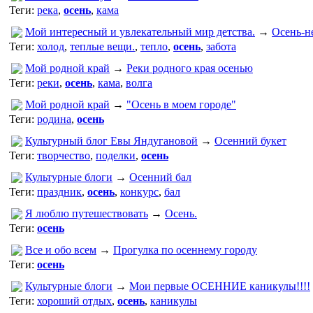
Теги:
река
,
осень
,
кама
Мой интересный и увлекательный мир детства.
→
Осень-н
Теги:
холод
,
теплые вещи.
,
тепло
,
осень
,
забота
Мой родной край
→
Реки родного края осенью
Теги:
реки
,
осень
,
кама
,
волга
Мой родной край
→
"Осень в моем городе"
Теги:
родина
,
осень
Культурный блог Евы Яндугановой
→
Осенний букет
Теги:
творчество
,
поделки
,
осень
Культурные блоги
→
Осенний бал
Теги:
праздник
,
осень
,
конкурс
,
бал
Я люблю путешествовать
→
Осень.
Теги:
осень
Все и обо всем
→
Прогулка по осеннему городу
Теги:
осень
Культурные блоги
→
Мои первые ОСЕННИЕ каникулы!!!!
Теги:
хороший отдых
,
осень
,
каникулы