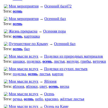
Мои мероприятия
→
Осенний бал472
Теги:
осень
Мои мероприятия
→
Осенний бал
Теги:
осень
Жизнь прекрасна
→
Осенняя пора
Теги:
осень
,
картошка
Путешествие по Крыму
→
Осенний бал
Теги:
осень
,
бал
Мои мысли вслух
→
Поделки из природных материалов
Теги:
шишки
,
поделки
,
осень
,
листья
,
желуди
,
грибы
,
веточки
Мои мысли вслух
→
Поделки из сухих листьев
Теги:
поделка
,
осень
,
листья
,
картон
Мои мысли вслух
→
Яблоня
Теги:
яблоня
,
яблоки
,
цвет
,
осень
,
весна
Мои мысли вслух
→
Осень
Теги:
речка
,
осень
,
небо
,
красиво
,
жёлтые листья
Мои мысли вслух
→
Осень на Каме