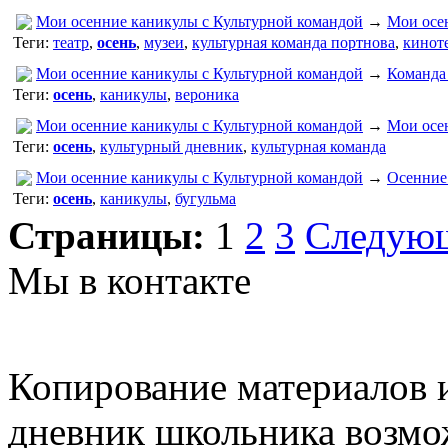
Мои осенние каникулы с Культурной командой
→
Мои осе
Теги:
театр
,
осень
,
музеи
,
культурная команда портнова
,
кинот
Мои осенние каникулы с Культурной командой
→
Команда
Теги:
осень
,
каникулы
,
вероника
Мои осенние каникулы с Культурной командой
→
Мои осе
Теги:
осень
,
культурный дневник
,
культурная команда
Мои осенние каникулы с Культурной командой
→
Осенние
Теги:
осень
,
каникулы
,
бугульма
Страницы:
1
2
3
Следую
Мы в контакте
Копирование материалов и
дневник школьника возмо