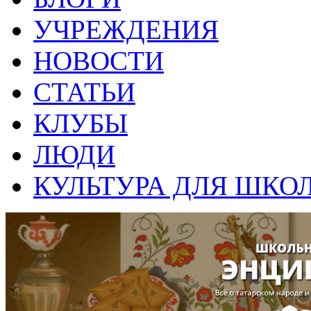
УЧРЕЖДЕНИЯ
НОВОСТИ
СТАТЬИ
КЛУБЫ
ЛЮДИ
КУЛЬТУРА ДЛЯ ШКО