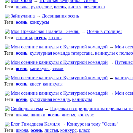
Мое хобби
→
Шляпная вечеринка "Осень"
Теги:
шляпа
,
рукоделие
,
осень
,
листья
,
вечеринка
Зайнуллина
→
Досвидания осень
Теги:
осень
,
конкурсы
Моя Прекрасная Планета - Земля!
→
Осень в столице!
Теги:
столица
,
осень
,
казань
Мои осенние каникулы с Культурной командой
→
Мои осе
Теги:
осень
,
культурная команда татарстана
,
каникулы с польз
Мои осенние каникулы с Культурной командой
→
Путешест
Теги:
осень
,
каникулы
,
замок
Мои осенние каникулы с Культурной командой
→
каникулы
Теги:
осень
,
квест
,
каникулы
Мои осенние каникулы с Культурной командой
→
Мои осе
Теги:
осень
,
культурная команда
,
каникулы
Свободная тема
→
Поделки из природного материала на т
Теги:
школа
,
шишки
,
осень
,
листья
,
конкурс
Блог Гимадиева Камиля
→
Конкурс на тему "Осень"
Теги:
школа
,
осень
,
листья
,
конкурс
,
класс