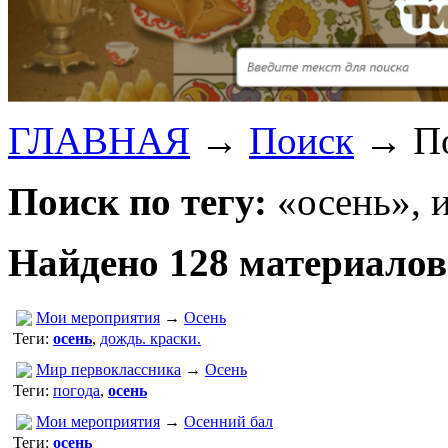
ГЛАВНАЯ
→
Поиск
→
П
Поиск по тегу:
«осень», 
Найдено 128 материалов
Мои мероприятия
→
Осень
Теги:
осень
,
дождь. краски.
Мир первоклассника
→
Осень
Теги:
погода
,
осень
Мои мероприятия
→
Осенний бал
Теги:
осень