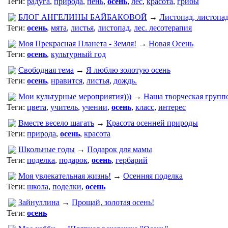
Теги:
радуга
,
природа
,
пень
,
осень
,
лес
,
красота
,
грибы
БЛОГ АНГЕЛИНЫ БАЙБАКОВОЙ
→
Листопад, листопад
Теги:
осень
,
мята
,
листья
,
листопад
,
лес. лесотерапия
Моя Прекрасная Планета - Земля!
→
Новая Осень
Теги:
осень
,
культурный год
Свободная тема
→
Я люблю золотую осень
Теги:
осень
,
нравится
,
листья
,
дождь.
Мои культурные мероприятия)))
→
Наша творческая группо
Теги:
цвета
,
учитель
,
учении
,
осень
,
класс
,
интерес
Вместе весело шагать
→
Красота осенней природы
Теги:
природа
,
осень
,
красота
Школьные годы
→
Подарок для мамы
Теги:
поделка
,
подарок
,
осень
,
гербарий
Моя увлекательная жизнь!
→
Осенняя поделка
Теги:
школа
,
поделки
,
осень
Зайнуллина
→
Прощай, золотая осень!
Теги:
осень