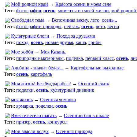
Мой родной край
→
Красота осени в моем селе
Теги:
фотография
,
осень
,
моменты из моей жизни
,
мой родной
Свободная тема
→
Вспоминая весну, лето, осень...
Теги:
фотографии природы
,
пейзаж
,
осень
,
лето
,
весна
Культурные блоги
→
Поход за друзьями
Теги:
поход
,
осень
,
новые друзья
,
каша
,
грибы
Мое хобби
→
Моя Казань.
Теги:
природные материалы
,
поделка
,
первый класс
,
осень
,
ли
Альбина - значит белая...
→
Картофельные выходные
Теги:
осень
,
картофель
Моя жизнь! Без булдырабыз!
→
Осенний ежик
Теги:
поделки
,
осень
,
культурный дневник
моя жизнь
→
Осенняя ярмарка
Теги:
ярмарка
,
поделки
,
осень
Вместе весело шагать
→
Осенний бал в школе
Теги:
призер
,
осень
,
конкурсы
Мои мысли вслух
→
Осенняя природа