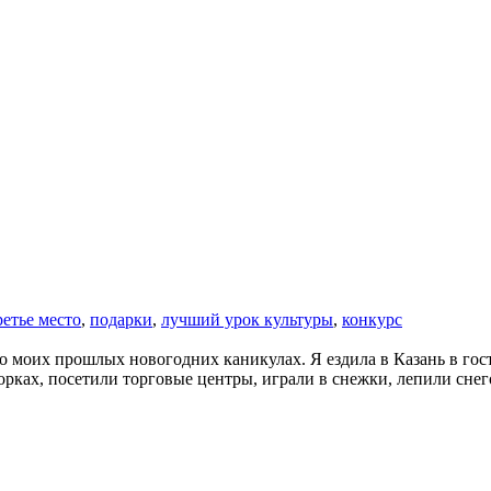
ретье место
,
подарки
,
лучший урок культуры
,
конкурс
о моих прошлых новогодних каникулах. Я ездила в Казань в гост
 горках, посетили торговые центры, играли в снежки, лепили сн