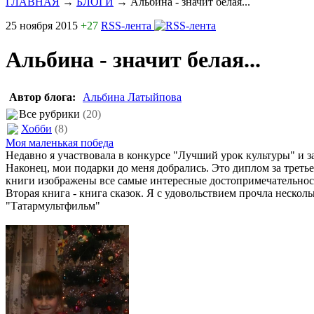
ГЛАВНАЯ
→
БЛОГИ
→
Альбина - значит белая...
25 ноября 2015
+27
RSS-лента
Альбина - значит белая...
Автор блога:
Альбина Латыйпова
Все рубрики
(20)
Хобби
(8)
Моя маленькая победа
Недавно я участвовала в конкурсе "Лучший урок культуры" и за
Наконец, мои подарки до меня добрались. Это диплом за треть
книги изображены все самые интересные достопримечательности
Вторая книга - книга сказок. Я с удовольствием прочла нескол
"Татармультфильм"