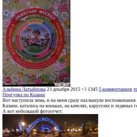
Альбина Латыйпова
23 декабря 2015
+3
1345
5 комментариев
т
Прогулка по Казани
Вот наступила зима, и на меня сразу нахлынули воспоминания 
Казани, катались на коньках, на качелях, каруселях и ледяных
А вот небольшой фотоотчет: