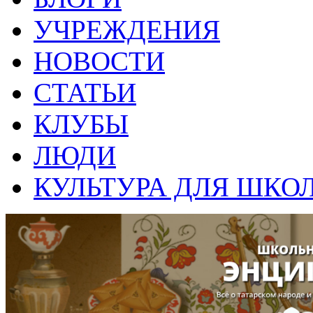
УЧРЕЖДЕНИЯ
НОВОСТИ
СТАТЬИ
КЛУБЫ
ЛЮДИ
КУЛЬТУРА ДЛЯ ШКО