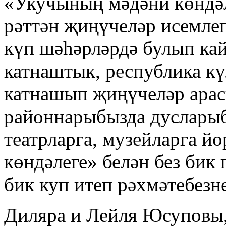
«Укучының мәдәни көндәл
рәттән җиңүчеләр исемлег
күп шәһәрләрдә булып кай
катнаштык, республика кү
катнашып җиңүчеләр арас
районнарыбызда дусларыбы
театрларга, музейларга й
көндәлеге» белән без бик
бик куп итеп рәхмәтебезне
Диляра и Лейля Юсуповы, 