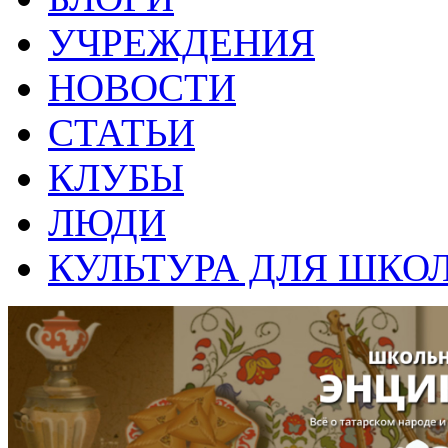
УЧРЕЖДЕНИЯ
НОВОСТИ
СТАТЬИ
КЛУБЫ
ЛЮДИ
КУЛЬТУРА ДЛЯ ШКО