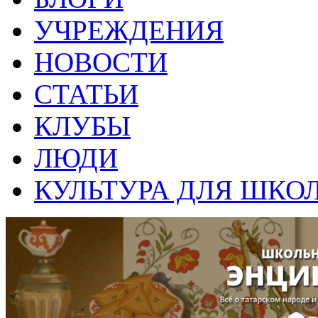
УЧРЕЖДЕНИЯ
НОВОСТИ
СТАТЬИ
КЛУБЫ
ЛЮДИ
КУЛЬТУРА ДЛЯ ШКО