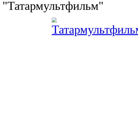
"Татармультфильм"