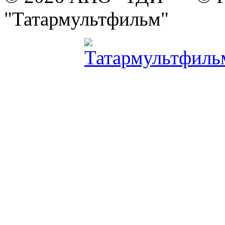
"Татармультфильм"