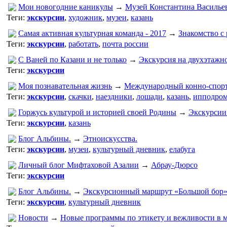
Мои новогодние каникулы
→
Музей Константина Василье
Теги:
экскурсии
,
художник
,
музеи
,
казань
Самая активная культурная команда - 2017
→
Знакомство с
Теги:
экскурсии
,
работать
,
почта россии
С Ваней по Казани и не только
→
Экскурсия на двухэтажн
Теги:
экскурсии
Моя познавательная жизнь
→
Международный конно-спорт
Теги:
экскурсии
,
скачки
,
наездники
,
лошади
,
казань
,
ипподро
Горжусь культурой и историей своей Родины
→
Экскурсии 
Теги:
экскурсии
,
казань
Блог Альбины.
→
Этноискусства.
Теги:
экскурсии
,
музеи
,
культурный дневник
,
елабуга
Личный блог Мифтаховой Азалии
→
Абрау-Дюрсо
Теги:
экскурсии
Блог Альбины.
→
Экскурсионный маршрут «Большой бор
Теги:
экскурсии
,
культурный дневник
Новости
→
Новые программы по этикету и вежливости в 