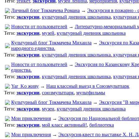
Теги:
этикет
,
экскурсии
,
музей ленина
,
мероприятия
,
культур
Личный блог Токмачева Романа
→
Экскурсия в пожарно - 
Теги:
экскурсии
,
культурный дневник школьника
,
культурная 
Новости от пользователей
→
Литературно-мемориальный м
Теги:
экскурсии
,
музей
,
культурный дневник школьника
Культурный блог Токмачева Михаила
→
Экскурсия по Каз
народного единства.
Теги:
экскурсии
,
культурный дневник школьника. культурная 
Новости от пользователей
→
Экскурсия по Казанскому Кр
единства.
Теги:
экскурсии
,
культурный дневник школьника
,
культурная 
Yar_Ko живу
→
Наш классный выезд в Союзмультпарк
Теги:
экскурсии
,
союзмультпарк
,
мультфильмы
Культурный блог Токмачева Михаила
→
Экскурсия "В мире
Теги:
экскурсии
,
музеи
,
культурный дневник школьника
Мои приключения
→
Экскурсия по Национальной библиот
Теги:
экскурсии
,
мой класс активный!
,
библиотека
Мои приключения
→
Экскурсия-квест по выставке Х. Н. Л