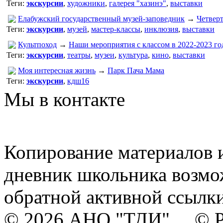
Теги:
экскурсии
,
художники
,
галерея "хазинэ"
,
выставки
Елабужский государственный музей-заповедник
→
Четверт
Теги:
экскурсии
,
музей
,
мастер-классы
,
инклюзия
,
выставки
Культпоход
→
Наши мероприятия с классом в 2022-2023 го
Теги:
экскурсии
,
театры
,
музеи
,
культура
,
кино
,
выставки
Моя интересная жизнь
→
Парк Пача Мама
Теги:
экскурсии
,
кдш16
Мы в контакте
Копирование материалов и
дневник школьника возмо
обратной активной ссылки
© 2026 АНО "ТДИ" © Р