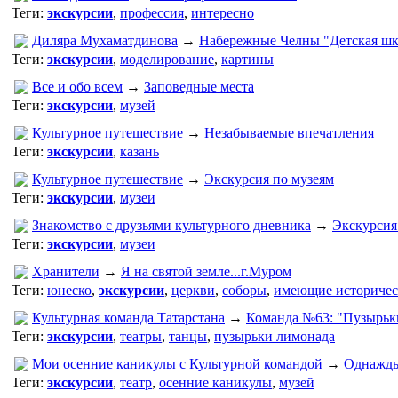
Теги:
экскурсии
,
профессия
,
интересно
Диляра Мухаматдинова
→
Набережные Челны "Детская шк
Теги:
экскурсии
,
моделирование
,
картины
Все и обо всем
→
Заповедные места
Теги:
экскурсии
,
музей
Культурное путешествие
→
Незабываемые впечатления
Теги:
экскурсии
,
казань
Культурное путешествие
→
Экскурсия по музеям
Теги:
экскурсии
,
музеи
Знакомство с друзьями культурного дневника
→
Экскурсия
Теги:
экскурсии
,
музеи
Хранители
→
Я на святой земле...г.Муром
Теги:
юнеско
,
экскурсии
,
церкви
,
соборы
,
имеющие историчес
Культурная команда Татарстана
→
Команда №63: "Пузырьк
Теги:
экскурсии
,
театры
,
танцы
,
пузырьки лимонада
Мои осенние каникулы с Культурной командой
→
Однажды
Теги:
экскурсии
,
театр
,
осенние каникулы
,
музей