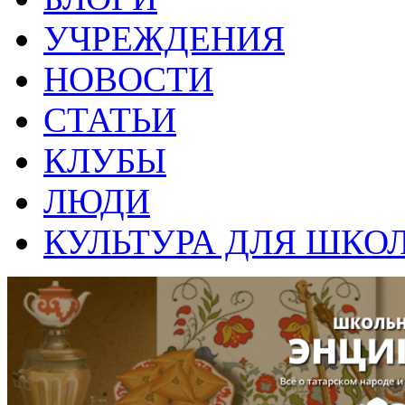
УЧРЕЖДЕНИЯ
НОВОСТИ
СТАТЬИ
КЛУБЫ
ЛЮДИ
КУЛЬТУРА ДЛЯ ШКО