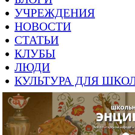
УЧРЕЖДЕНИЯ
НОВОСТИ
СТАТЬИ
КЛУБЫ
ЛЮДИ
КУЛЬТУРА ДЛЯ ШКО