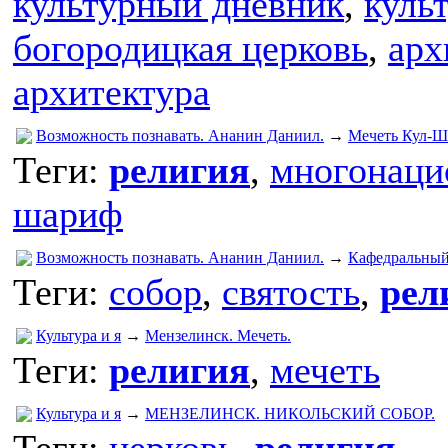
культурный дневник
,
куль
богородицкая церковь
,
арх
архитектура
Возможность познавать. Ананин Даниил.
→
Мечеть Кул-
Теги:
религия
,
многонаци
шариф
Возможность познавать. Ананин Даниил.
→
Кафедральный
Теги:
собор
,
святость
,
рел
Культура и я
→
Мензелинск. Мечеть.
Теги:
религия
,
мечеть
Культура и я
→
МЕНЗЕЛИНСК. НИКОЛЬСКИЙ СОБОР.
Теги:
церковь
,
религия