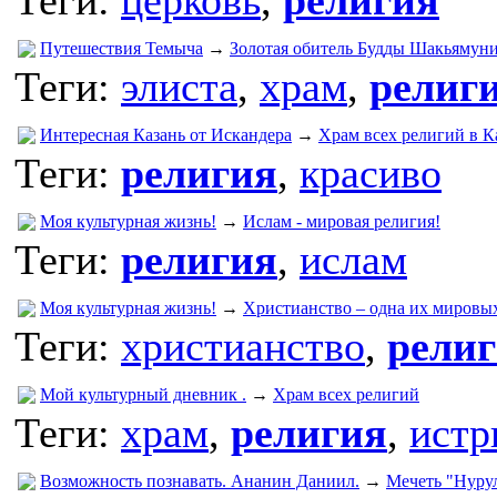
Путешествия Темыча
→
Золотая обитель Будды Шакьямун
Теги:
элиста
,
храм
,
религ
Интересная Казань от Искандера
→
Храм всех религий в К
Теги:
религия
,
красиво
Моя культурная жизнь!
→
Ислам - мировая религия!
Теги:
религия
,
ислам
Моя культурная жизнь!
→
Христианство – одна их мировы
Теги:
христианство
,
рели
Мой культурный дневник .
→
Храм всех религий
Теги:
храм
,
религия
,
истр
Возможность познавать. Ананин Даниил.
→
Мечеть "Нуру