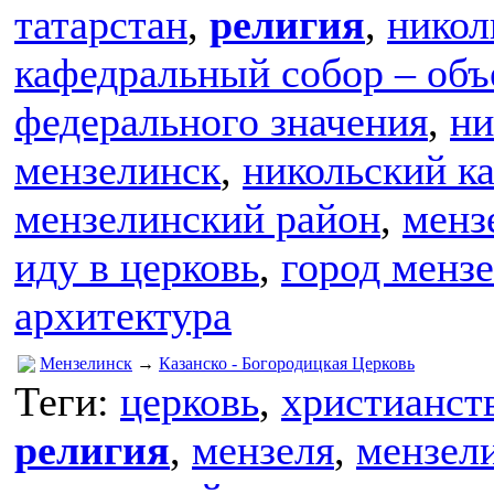
татарстан
,
религия
,
никол
кафедральный собор – объ
федерального значения
,
ни
мензелинск
,
никольский к
мензелинский район
,
менз
иду в церковь
,
город менз
архитектура
Мензелинск
→
Казанско - Богородицкая Церковь
Теги:
церковь
,
христианст
религия
,
мензеля
,
мензел