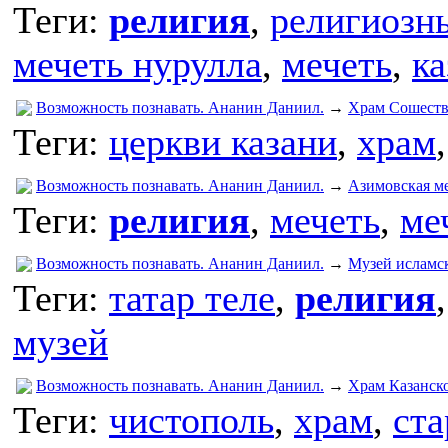
Теги:
религия
,
религиозн
мечеть нурулла
,
мечеть
,
ка
Возможность познавать. Ананин Даниил.
→
Храм Сошеств
Теги:
церкви казани
,
храм
Возможность познавать. Ананин Даниил.
→
Азимовская м
Теги:
религия
,
мечеть
,
ме
Возможность познавать. Ананин Даниил.
→
Музей исламс
Теги:
татар теле
,
религия
музей
Возможность познавать. Ананин Даниил.
→
Храм Казанско
Теги:
чистополь
,
храм
,
ста