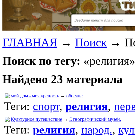
ГЛАВНАЯ
→
Поиск
→
П
Поиск по тегу:
«религия»
Найдено 23 материала
мой дом - моя крепость
→
обо мне
Теги:
спорт
,
религия
,
пер
Культурное путешествие
→
Этнографический музей.
Теги:
религия
,
народ.
,
кул