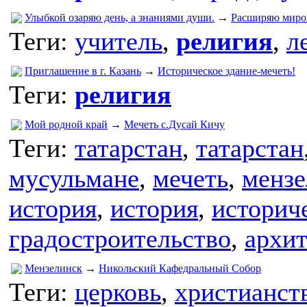
Улыбкой озаряю день, а знаниями души.
→
Расширяю миро
Теги:
учитель
,
религия
,
л
Приглашение в г. Казань
→
Историческое здание-мечеть!
Теги:
религия
Мой родной край
→
Мечеть с.Дусай Кичу
Теги:
татарстан
,
татарстан
мусульмане
,
мечеть
,
мензе
история
,
история
,
историч
градостроительство
,
архит
Мензелинск
→
Никольский Кафедральный Собор
Теги:
церковь
,
христианст