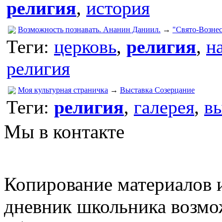
религия
,
история
Возможность познавать. Ананин Даниил.
→
"Свято-Вознес
Теги:
церковь
,
религия
,
н
религия
Моя культурная страничка
→
Выставка Созерцание
Теги:
религия
,
галерея
,
в
Мы в контакте
Копирование материалов и
дневник школьника возмо