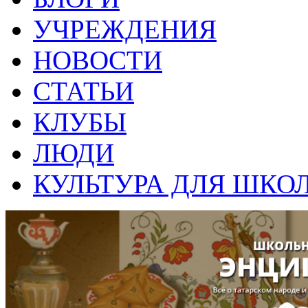
УЧРЕЖДЕНИЯ
НОВОСТИ
СТАТЬИ
КЛУБЫ
ЛЮДИ
КУЛЬТУРА ДЛЯ ШКО