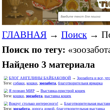
ГЛАВНАЯ
→
Поиск
→
П
Поиск по тегу:
«зоозабота
Найдено 3 материала
БЛОГ АНГЕЛИНЫ БАЙБАКОВОЙ
→
Зоозабота и все, чт
Теги:
собаки
,
кошки
,
зоозабота
,
благотворительня ярмарка
Я познаю МИР
→
Выставка-пристрой кошек
Теги:
кошки
,
зоозабота
,
выставка кошек
Вокруг столько интересного!
→
Благотворительная выстав
Теги:
зоозабота
,
дорога домой
,
благотворительная выставка