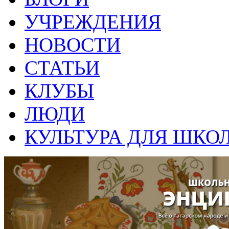
УЧРЕЖДЕНИЯ
НОВОСТИ
СТАТЬИ
КЛУБЫ
ЛЮДИ
КУЛЬТУРА ДЛЯ ШКО