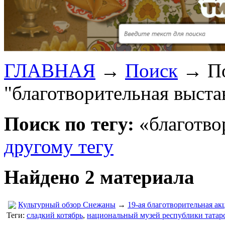
ГЛАВНАЯ
→
Поиск
→
П
"благотворительная выста
Поиск по тегу:
«благотвор
другому тегу
Найдено 2 материала
Культурный обзор Снежаны
→
19-ая благотворительная а
Теги:
сладкий котябрь
,
национальный музей республики татар