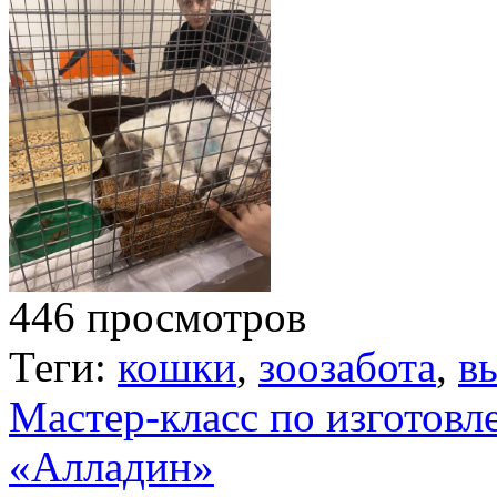
446 просмотров
Теги:
кошки
,
зоозабота
,
в
Мастер-класс по изготовл
«Алладин»