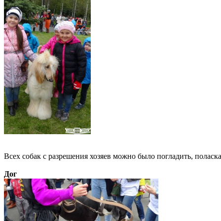
Всех собак с разрешения хозяев можно было погладить, поласка
Дог