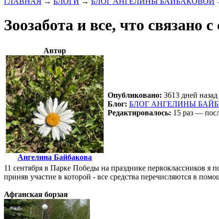
ГЛАВНАЯ
→
БЛОГИ
→
БЛОГ АНГЕЛИНЫ БАЙБАКОВОЙ
Зоозабота и все, что связано с
Автор
Опубликовано:
3613 дней назад 
Блог:
БЛОГ АНГЕЛИНЫ БАЙ
Редактировалось:
15 раз — посл
Ангелина Байбакова
11 сентября в Парке Победы на празднике первоклассников я 
приняв участие в которой - все средства перечисляются в пом
Афганская борзая