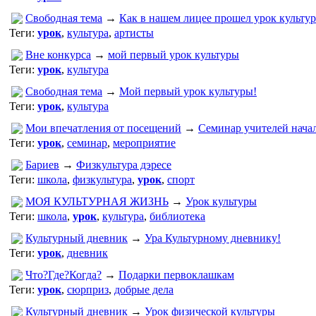
Свободная тема
→
Как в нашем лицее прошел урок культур
Теги:
урок
,
культура
,
артисты
Вне конкурса
→
мой первый урок культуры
Теги:
урок
,
культура
Свободная тема
→
Мой первый урок культуры!
Теги:
урок
,
культура
Мои впечатления от посещений
→
Семинар учителей нача
Теги:
урок
,
семинар
,
мероприятие
Бариев
→
Физкультура дэресе
Теги:
школа
,
физкультура
,
урок
,
спорт
МОЯ КУЛЬТУРНАЯ ЖИЗНЬ
→
Урок культуры
Теги:
школа
,
урок
,
культура
,
библиотека
Культурный дневник
→
Ура Культурному дневнику!
Теги:
урок
,
дневник
Что?Где?Когда?
→
Подарки первоклашкам
Теги:
урок
,
сюрприз
,
добрые дела
Культурный дневник
→
Урок физической культуры