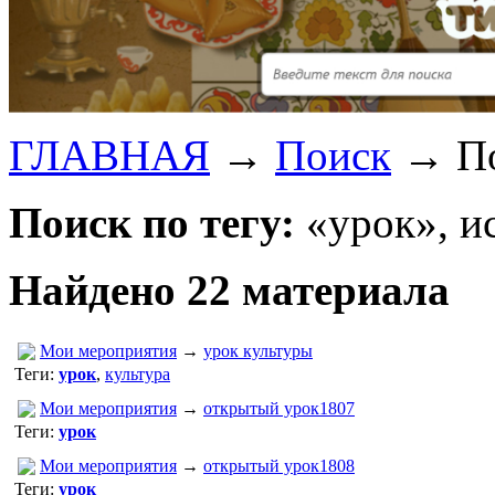
ГЛАВНАЯ
→
Поиск
→
П
Поиск по тегу:
«урок», и
Найдено 22 материала
Мои мероприятия
→
урок культуры
Теги:
урок
,
культура
Мои мероприятия
→
открытый урок1807
Теги:
урок
Мои мероприятия
→
открытый урок1808
Теги:
урок