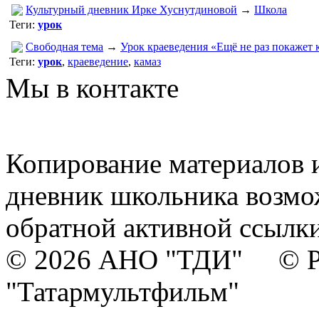
Культурный дневник Ирке Хуснутдиновой
→
Школа
Теги:
урок
Свободная тема
→
Урок краеведения «Ещё не раз покажет 
Теги:
урок
,
краеведение
,
камаз
Мы в контакте
Копирование материалов и
дневник школьника возмо
обратной активной ссылки
© 2026 АНО "ТДИ" © Р
"Татармультфильм"