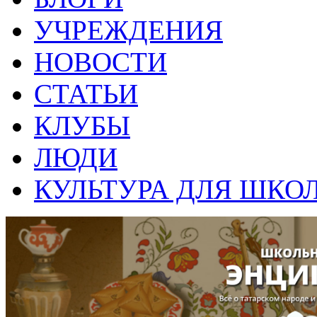
УЧРЕЖДЕНИЯ
НОВОСТИ
СТАТЬИ
КЛУБЫ
ЛЮДИ
КУЛЬТУРА ДЛЯ ШКО