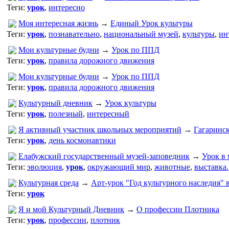
Теги:
урок
,
интересно
Моя интересная жизнь
→
Единый Урок культуры
Теги:
урок
,
познавательно
,
национальный музей
,
культуры
,
ин
Мои культурные будни
→
Урок по ППД
Теги:
урок
,
правила дорожного движения
Мои культурные будни
→
Урок по ППД
Теги:
урок
,
правила дорожного движения
Культурный дневник
→
Урок культуры
Теги:
урок
,
полезный
,
интересный
Я активный участник школьных мероприятий
→
Гагаринск
Теги:
урок
,
день космонавтики
Елабужский государственный музей-заповедник
→
Урок в 
Теги:
эволюция
,
урок
,
окружающий мир
,
животные
,
выставка.
Культурная среда
→
Арт-урок "Год культурного наследия" 
Теги:
урок
Я и мой Культурный Дневник
→
О профессии Плотника
Теги:
урок
,
профессии
,
плотник