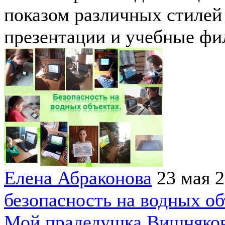
показом различных стилей
презентации и учебные фи
Елена Абраконова
23 мая 
безопасность на водных об
Мой прадедушка Вишняко