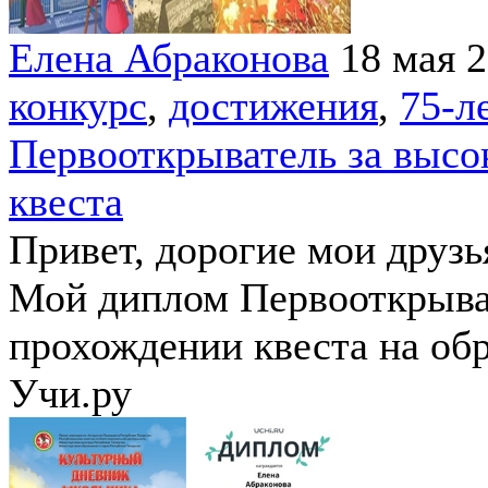
Елена Абраконова
18 мая 
конкурс
,
достижения
,
75-л
Первооткрыватель за высо
квеста
Привет, дорогие мои друзь
Мой диплом Первооткрыват
прохождении квеста на об
Учи.ру