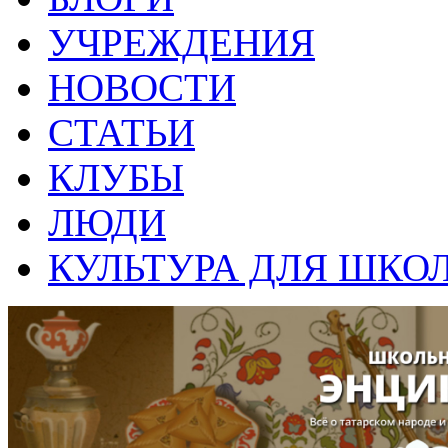
УЧРЕЖДЕНИЯ
НОВОСТИ
СТАТЬИ
КЛУБЫ
ЛЮДИ
КУЛЬТУРА ДЛЯ ШКО