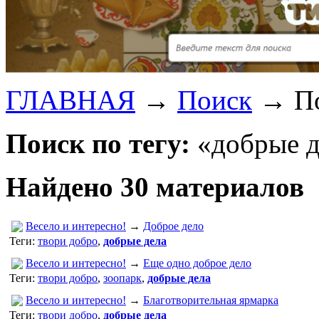
ГЛАВНАЯ
→
Поиск
→
П
Поиск по тегу:
«добрые д
Найдено 30 материалов
Весело и интересно!
→
Доброе дело
Теги:
твори добро
,
добрые дела
Весело и интересно!
→
Еще одно доброе дело
Теги:
твори добро
,
зоопарк
,
добрые дела
Весело и интересно!
→
Благотворительная ярмарка
Теги:
твори добро
,
добрые дела