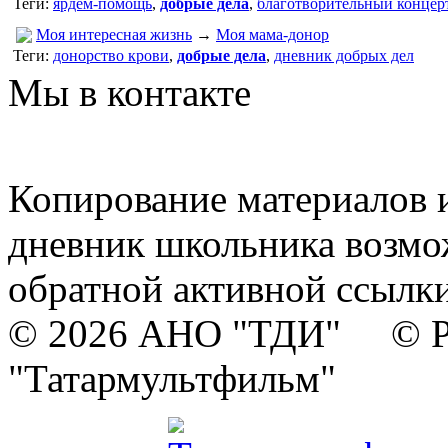
Теги:
ярдем-помощь
,
добрые дела
,
благотворительный концер
Моя интересная жизнь
→
Моя мама-донор
Теги:
донорство крови
,
добрые дела
,
дневник добрых дел
Мы в контакте
Копирование материалов и
дневник школьника возмо
обратной активной ссылки
© 2026 АНО "ТДИ" © Р
"Татармультфильм"