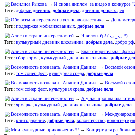
Василиса Рыкова
→
И снова диплом: за видео в конкурсе 
Теги:
добрый дневник
,
добрые дела
,
дневник добрых дел
Обо всем интересном из уст первоклассника
→
День матер
Теги:
поддержка мобилизованных
,
добрые дела
Алиса в стране интересностей
→
Я волонтёр! ( ◡‿◡ *)
Теги:
кулькурный дневник школьника
,
добрые дела
,
добро рф
Алиса в стране интересностей
→
Благотворительная фотос
Теги:
сбор корма
,
кулькурный дневник школьника
,
добрые де
Возможность познавать. Ананин Даниил.
→
Восьмой сезо
Теги:
том сойер фест
,
культурная среда
,
добрые дела
Возможность познавать. Ананин Даниил.
→
Восьмой сезо
Теги:
том сойер фест
,
культурная среда
,
добрые дела
Алиса в стране интересностей
→
А у нас прошла благотво
Теги:
ярмарка
,
кулькурный дневник школьника
,
добрые дела
Возможность познавать. Ананин Даниил.
→
Международны
Теги:
книгодарение
,
добрые дела
,
волонтерство
,
волонтер кул
Мои культурные приключения!!!
→
Концерт для реабилит