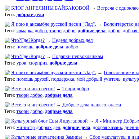
БЛОГ АНГЕЛИНЫ БАЙБАКОВОЙ
→
Встреча с однокла
Теги:
добрые дела
Я пою в ансамбле русской песни "Лад".
→
Волонтёрство на
Теги:
ярмарка добра
,
твори добро
,
добрые дела
,
добро
,
добрая 
Что?Где?Когда?
→
Неделя добрых дел
Теги:
помощь
,
добрые дела
,
добро
Что?Где?Когда?
→
Подарки первоклашкам
Теги:
урок
,
сюрприз
,
добрые дела
Я пою в ансамбле русской песни "Лад".
→
Голосование в 
Теги:
помощь друзей
,
поддержка
,
мой добрый учитель
,
культу
Весело и интересно!
→
Твори добро
Теги:
твори добро
,
добрые дела
Весело и интересно!
→
Добрые дела нашего класса
Теги:
твори добро
,
добрые дела
Культурный блог Евы Яндугановой
→
Я - Министр Добры
Теги:
министр добрых дел
,
добрые дела
,
добрая казань
,
дневни
Культурные впечатления Замиры
→
Сбор макулатуры в на