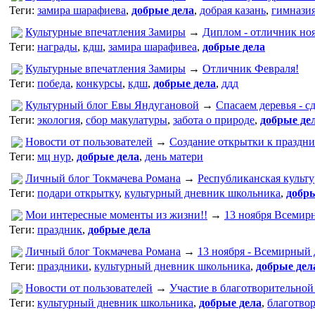
Теги:
замира шарафиева
,
добрые дела
,
добрая казань
,
гимназия
Культурные впечатления Замиры
→
Диплом - отличник ноя
Теги:
награды
,
кдш
,
замира шарафивеа
,
добрые дела
Культурные впечатления Замиры
→
Отличник Февраля!
Теги:
победа
,
конкурсы
,
кдш
,
добрые дела
,
ддд
Культурный блог Евы Яндугановой
→
Спасаем деревья - с
Теги:
экология
,
сбор макулатуры
,
забота о природе
,
добрые де
Новости от пользователей
→
Создание открытки к праздн
Теги:
мц нур
,
добрые дела
,
день матери
Личный блог Токмачева Романа
→
Республиканская культ
Теги:
подари открытку
,
культурный дневник школьника
,
добры
Мои интересные моменты из жизни!!
→
13 ноября Всемир
Теги:
праздник
,
добрые дела
Личный блог Токмачева Романа
→
13 ноября - Всемирный 
Теги:
праздники
,
культурный дневник школьника
,
добрые дел
Новости от пользователей
→
Участие в благотворительной 
Теги:
культурный дневник школьника
,
добрые дела
,
благотво