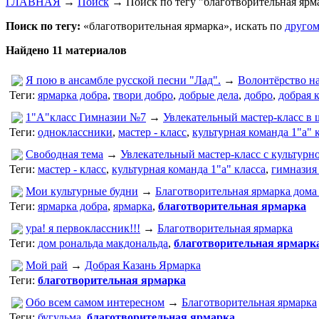
ГЛАВНАЯ
→
Поиск
→
Поиск по тегу "благотворительная ярм
Поиск по тегу:
«благотворительная ярмарка», искать по
другом
Найдено 11 материалов
Я пою в ансамбле русской песни "Лад".
→
Волонтёрство на
Теги:
ярмарка добра
,
твори добро
,
добрые дела
,
добро
,
добрая 
1"А"класс Гимназии №7
→
Увлекательный мастер-класс в 
Теги:
одноклассники
,
мастер - класс
,
культурная команда 1"а" 
Свободная тема
→
Увлекательный мастер-класс с культурн
Теги:
мастер - класс
,
культурная команда 1"а" класса
,
гимназия
Мои культурные будни
→
Благотворительная ярмарка дома
Теги:
ярмарка добра
,
ярмарка
,
благотворительная ярмарка
ура! я первоклассник!!!
→
Благотворительная ярмарка
Теги:
дом рональда макдональда
,
благотворительная ярмарк
Мой рай
→
Добрая Казань Ярмарка
Теги:
благотворительная ярмарка
Обо всем самом интересном
→
Благотворительная ярмарка
Теги:
бугульма
,
благотворительная ярмарка