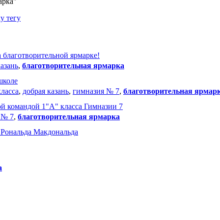
арка"
у тегу
 благотворительной ярмарке!
казань
,
благотворительная ярмарка
школе
класса
,
добрая казань
,
гимназия № 7
,
благотворительная ярмар
ой командой 1"А" класса Гимназии 7
 № 7
,
благотворительная ярмарка
 Рональда Макдональда
а