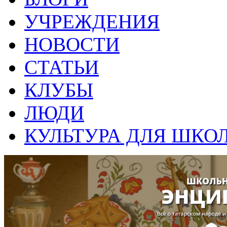
УЧРЕЖДЕНИЯ
НОВОСТИ
СТАТЬИ
КЛУБЫ
ЛЮДИ
КУЛЬТУРА ДЛЯ ШКО