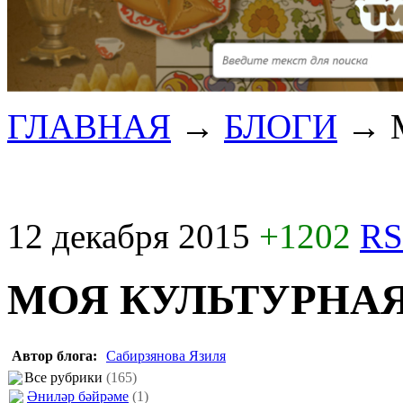
ГЛАВНАЯ
→
БЛОГИ
→
12 декабря 2015
+1202
RS
МОЯ КУЛЬТУРНА
Автор блога:
Сабирзянова Язиля
Все рубрики
(165)
Әниләр бәйрәме
(1)