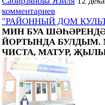
Сабирзянова Язиля
12 дек
комментариев
"РАЙОННЫЙ ДОМ КУЛЬ
МИН БУА ШӘҺӘРЕНД
ЙОРТЫНДА БУЛДЫМ.
ЧИСТА, МАТУР, ҖЫЛЫ