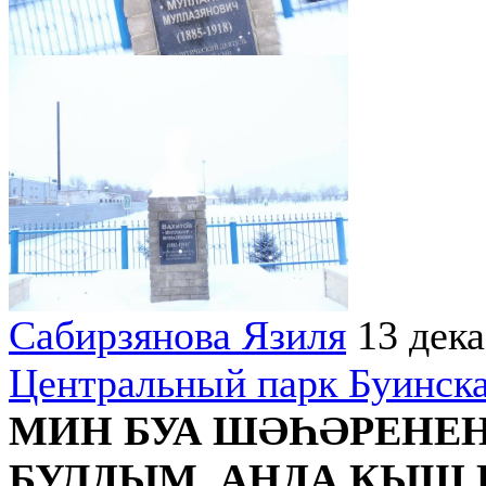
Сабирзянова Язиля
13 дек
Центральный парк Буинск
МИН БУА ШӘҺӘРЕНЕҢ
БУЛДЫМ. АНДА КЫШ 