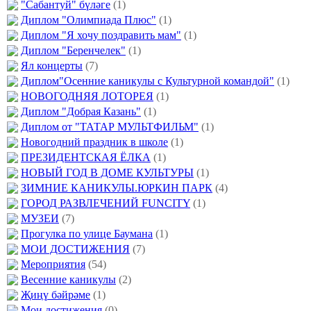
"Сабантуй" бүләге
(1)
Диплом "Олимпиада Плюс"
(1)
Диплом "Я хочу поздравить мам"
(1)
Диплом "Беренчелек"
(1)
Ял концерты
(7)
Диплом"Осенние каникулы с Культурной командой"
(1)
НОВОГОДНЯЯ ЛОТОРЕЯ
(1)
Диплом "Добрая Казань"
(1)
Диплом от "ТАТАР МУЛЬТФИЛЬМ"
(1)
Новогодний праздник в школе
(1)
ПРЕЗИДЕНТСКАЯ ЁЛКА
(1)
НОВЫЙ ГОД В ДОМЕ КУЛЬТУРЫ
(1)
ЗИМНИЕ КАНИКУЛЫ.ЮРКИН ПАРК
(4)
ГОРОД РАЗВЛЕЧЕНИЙ FUNCITY
(1)
МУЗЕИ
(7)
Прогулка по улице Баумана
(1)
МОИ ДОСТИЖЕНИЯ
(7)
Мероприятия
(54)
Весенние каникулы
(2)
Җиңү бәйрәме
(1)
Мои достижения
(0)