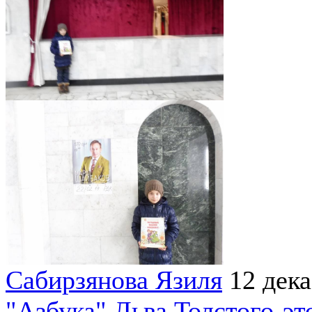
Сабирзянова Язиля
12 дек
"Азбука" Льва Толстого-эт