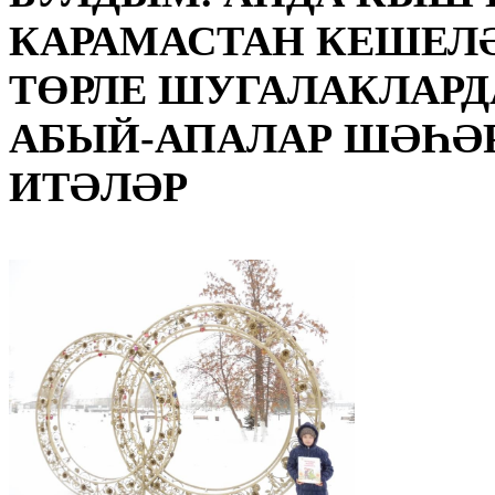
КАРАМАСТАН КЕШЕЛӘ
ТӨРЛЕ ШУГАЛАКЛАРД
АБЫЙ-АПАЛАР ШӘҺӘ
ИТӘЛӘР