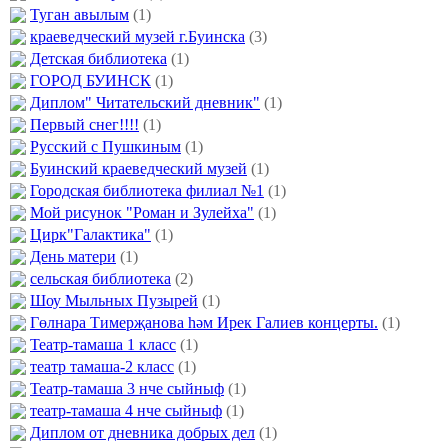
Туган авылым
(1)
краеведческий музей г.Буинска
(3)
Детская библиотека
(1)
ГОРОД БУИНСК
(1)
Диплом" Читательский дневник"
(1)
Первый снег!!!!
(1)
Русский с Пушкиным
(1)
Буинский краеведческий музей
(1)
Городская библиотека филиал №1
(1)
Мой рисунок "Роман и Зулейха"
(1)
Цирк"Галактика"
(1)
День матери
(1)
сельская библиотека
(2)
Шоу Мыльных Пузырей
(1)
Гөлнара Тимерҗанова һәм Ирек Галиев концерты.
(1)
Театр-тамаша 1 класс
(1)
театр тамаша-2 класс
(1)
Театр-тамаша 3 нче сыйныф
(1)
театр-тамаша 4 нче сыйныф
(1)
Диплом от дневника добрых дел
(1)