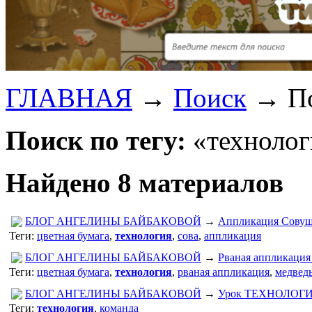
ГЛАВНАЯ
→
Поиск
→
П
Поиск по тегу:
«технолог
Найдено 8 материалов
БЛОГ АНГЕЛИНЫ БАЙБАКОВОЙ
→
Аппликация Сову
Теги:
цветная бумага
,
технология
,
сова
,
аппликация
БЛОГ АНГЕЛИНЫ БАЙБАКОВОЙ
→
Рваная аппликация 
Теги:
цветная бумага
,
технология
,
рваная аппликация
,
медвед
БЛОГ АНГЕЛИНЫ БАЙБАКОВОЙ
→
Урок ТЕХНОЛОГИИ:
Теги:
технология
,
команда