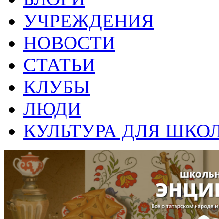
УЧРЕЖДЕНИЯ
НОВОСТИ
СТАТЬИ
КЛУБЫ
ЛЮДИ
КУЛЬТУРА ДЛЯ ШКО