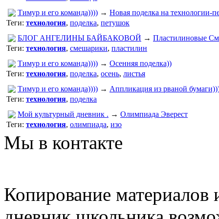
Тимур и его команда))))
→
Новая поделка на технологии-п
Теги:
технология
,
поделка
,
петушок
БЛОГ АНГЕЛИНЫ БАЙБАКОВОЙ
→
Пластилиновые См
Теги:
технология
,
смешарики
,
пластилин
Тимур и его команда))))
→
Осенняя поделка))
Теги:
технология
,
поделка
,
осень
,
листья
Тимур и его команда))))
→
Аппликация из рваной бумаги))
Теги:
технология
,
поделка
Мой культурный дневник .
→
Олимпиада Эверест
Теги:
технология
,
олимпиада
,
изо
Мы в контакте
Копирование материалов и
дневник школьника возмо