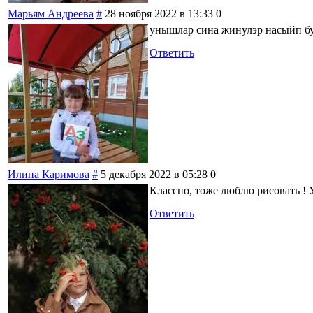
Марьям Андреева
#
28 ноября 2022 в 13:33
0
унышлар сина жинулэр насыйп б
Ответить
Илина Каримова
#
5 декабря 2022 в 05:28
0
Классно, тоже люблю рисовать ! У
Ответить