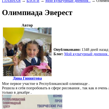
ГЛАВНАЯ
→
БЛОГИ
→
Мой культурный дневник .
→
Олимпи
Олимпиада Эверест
Автор
Опубликовано:
1348 дней назад 
Блог:
Мой культурный дневник 
Дина Гиниятова
Мое первое участие в Республиканской олимпиаде .
Решила я себя попробовать в сфере рисования , так как я очен
только в декабре .