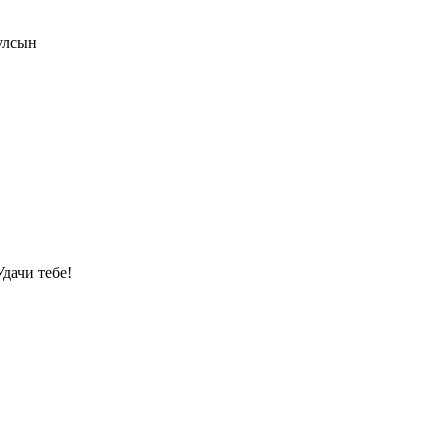
улсын
дачи тебе!