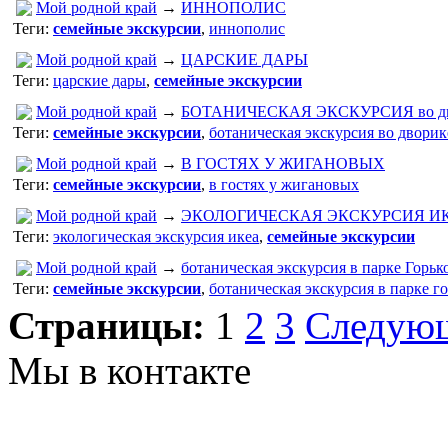
Мой родной край
→
ИННОПОЛИС
Теги:
семейные экскурсии
,
иннополис
Мой родной край
→
ЦАРСКИЕ ДАРЫ
Теги:
царские дары
,
семейные экскурсии
Мой родной край
→
БОТАНИЧЕСКАЯ ЭКСКУРСИЯ во дв
Теги:
семейные экскурсии
,
ботаническая экскурсия во дворик
Мой родной край
→
В ГОСТЯХ У ЖИГАНОВЫХ
Теги:
семейные экскурсии
,
в гостях у жигановых
Мой родной край
→
ЭКОЛОГИЧЕСКАЯ ЭКСКУРСИЯ И
Теги:
экологическая экскурсия икеа
,
семейные экскурсии
Мой родной край
→
ботаническая экскурсия в парке Горьк
Теги:
семейные экскурсии
,
ботаническая экскурсия в парке г
Страницы:
1
2
3
Следую
Мы в контакте