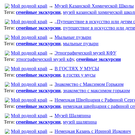
Мой родной край
→
Музей Казанской Химической Школы
Теги:
семейные экскурсии
,
музей казанской химической школ
Мой родной край
→
,,Путешествие в искусство или детям
Теги:
семейные экскурсии
,
путешествие в искусство или дет
Мой родной край
→
Мыльные пузыри
Теги:
семейные экскурсии
,
мыльные пузыри
Мой родной край
→
Этнографический музей КФУ
Теги:
этнографический музей кфу
,
семейные экскурсии
Мой родной край
→
В ГОСТЯХ У МУСЫ
Теги:
семейные экскурсии
,
в гостях у мусы
Мой родной край
→
Знакомство с Максимом Горьким
Теги:
семейные экскурсии
,
знакомство с максимом горьким
Мой родной край
→
Немецкая Швейцария с Рафиной Серг
Теги:
семейные экскурсии
,
немецкая швейцария с рафиной се
Мой родной край
→
Музей Шаляпина
Теги:
семейные экскурсии
,
музей шаляпина
Мой родной край
→
Немецкая Казань с Ириной Ицкович