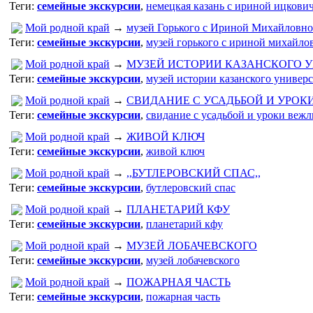
Теги:
семейные экскурсии
,
немецкая казань с ириной ицкови
Мой родной край
→
музей Горького с Ириной Михайловн
Теги:
семейные экскурсии
,
музей горького с ириной михайло
Мой родной край
→
МУЗЕЙ ИСТОРИИ КАЗАНСКОГО 
Теги:
семейные экскурсии
,
музей истории казанского универс
Мой родной край
→
СВИДАНИЕ С УСАДЬБОЙ И УРОК
Теги:
семейные экскурсии
,
свидание с усадьбой и уроки вежл
Мой родной край
→
ЖИВОЙ КЛЮЧ
Теги:
семейные экскурсии
,
живой ключ
Мой родной край
→
,,БУТЛЕРОВСКИЙ СПАС,,
Теги:
семейные экскурсии
,
бутлеровский спас
Мой родной край
→
ПЛАНЕТАРИЙ КФУ
Теги:
семейные экскурсии
,
планетарий кфу
Мой родной край
→
МУЗЕЙ ЛОБАЧЕВСКОГО
Теги:
семейные экскурсии
,
музей лобачевского
Мой родной край
→
ПОЖАРНАЯ ЧАСТЬ
Теги:
семейные экскурсии
,
пожарная часть