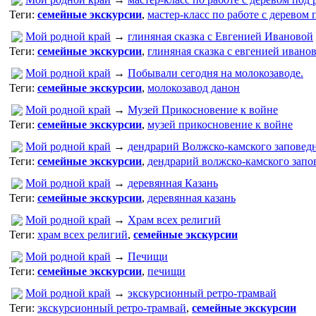
Теги:
семейные экскурсии
,
мастер-класс по работе с деревом
Мой родной край
→
глиняная сказка с Евгенией Ивановой
Теги:
семейные экскурсии
,
глиняная сказка с евгенией ивано
Мой родной край
→
Побывали сегодня на молокозаводе.
Теги:
семейные экскурсии
,
молокозавод данон
Мой родной край
→
Музей Прикосновение к войне
Теги:
семейные экскурсии
,
музей прикосновение к войне
Мой родной край
→
дендрарий Волжско-камского заповед
Теги:
семейные экскурсии
,
дендрарий волжско-камского запо
Мой родной край
→
деревянная Казань
Теги:
семейные экскурсии
,
деревянная казань
Мой родной край
→
Храм всех религий
Теги:
храм всех религий
,
семейные экскурсии
Мой родной край
→
Печищи
Теги:
семейные экскурсии
,
печищи
Мой родной край
→
экскурсионный ретро-трамвай
Теги:
экскурсионный ретро-трамвай
,
семейные экскурсии