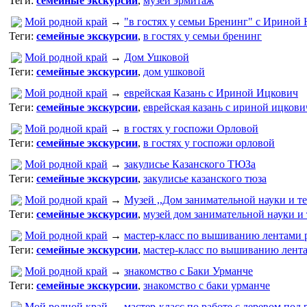
Теги:
семейные экскурсии
,
музей эрмитаж
Мой родной край
→
"в гостях у семьи Бренинг" с Ириной
Теги:
семейные экскурсии
,
в гостях у семьи бренинг
Мой родной край
→
Дом Ушковой
Теги:
семейные экскурсии
,
дом ушковой
Мой родной край
→
еврейская Казань с Ириной Ицкович
Теги:
семейные экскурсии
,
еврейская казань с ириной ицкови
Мой родной край
→
в гостях у госпожи Орловой
Теги:
семейные экскурсии
,
в гостях у госпожи орловой
Мой родной край
→
закулисье Казанского ТЮЗа
Теги:
семейные экскурсии
,
закулисье казанского тюза
Мой родной край
→
Музей ,,Дом занимательной науки и те
Теги:
семейные экскурсии
,
музей дом занимательной науки и
Мой родной край
→
мастер-класс по вышиванию лентами р
Теги:
семейные экскурсии
,
мастер-класс по вышиванию лент
Мой родной край
→
знакомство с Баки Урманче
Теги:
семейные экскурсии
,
знакомство с баки урманче
Мой родной край
→
мастер-класс по работе с деревом под