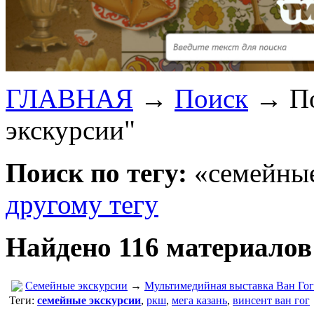
ГЛАВНАЯ
→
Поиск
→
П
экскурсии"
Поиск по тегу:
«семейные
другому тегу
Найдено 116 материалов
Семейные экскурсии
→
Мультимедийная выставка Ван Гог
Теги:
семейные экскурсии
,
ркш
,
мега казань
,
винсент ван гог