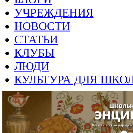
УЧРЕЖДЕНИЯ
НОВОСТИ
СТАТЬИ
КЛУБЫ
ЛЮДИ
КУЛЬТУРА ДЛЯ ШКО