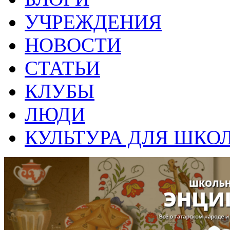
УЧРЕЖДЕНИЯ
НОВОСТИ
СТАТЬИ
КЛУБЫ
ЛЮДИ
КУЛЬТУРА ДЛЯ ШКО