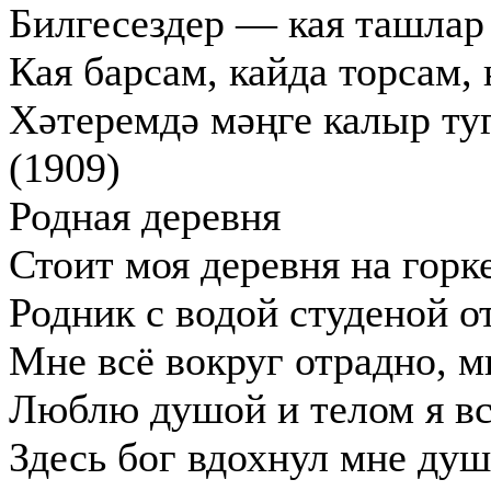
Билгесездер — кая ташлар
Кая барсам, кайда торсам,
Хәтеремдә мәңге калыр ту
(1909)
Родная деревня
Стоит моя деревня на горк
Родник с водой студеной от
Мне всё вокруг отрадно, м
Люблю душой и телом я вс
Здесь бог вдохнул мне душу