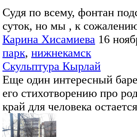
Судя по всему, фонтан под
суток, но мы , к сожалению
Карина Хисамиева
16 нояб
парк
,
нижнекамск
Скульптура Кырлай
Еще один интересный баре
его стихотворению про ро
край для человека остаетс