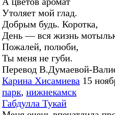
А цветов аромат
Утоляет мой глад.
Добрым будь. Коротка,
День — вся жизнь мотыльк
Пожалей, полюби,
Ты меня не губи.
Перевод В.Думаевой-Вали
Карина Хисамиева
15 нояб
парк
,
нижнекамск
Габдулла Тукай
Меня очень впечатлила про