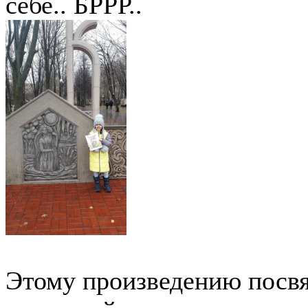
себе.. БРРР..
Этому произведению посвя