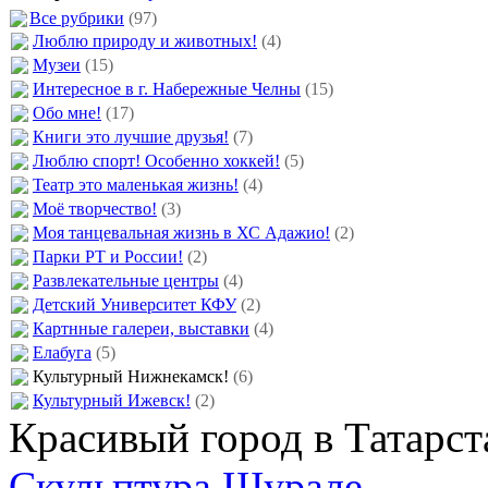
Все рубрики
(97)
Люблю природу и животных!
(4)
Музеи
(15)
Интересное в г. Набережные Челны
(15)
Обо мне!
(17)
Книги это лучшие друзья!
(7)
Люблю спорт! Особенно хоккей!
(5)
Театр это маленькая жизнь!
(4)
Моё творчество!
(3)
Моя танцевальная жизнь в ХС Адажио!
(2)
Парки РТ и России!
(2)
Развлекательные центры
(4)
Детский Университет КФУ
(2)
Картнные галереи, выставки
(4)
Елабуга
(5)
Культурный Нижнекамск!
(6)
Культурный Ижевск!
(2)
Красивый город в Татарст
Скульптура Шурале