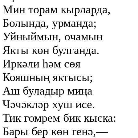
Мин торам кырларда,
Болында, урманда;
Уйныймын, очамын
Якты көн булганда.
Иркәли һәм сөя
Кояшның яктысы;
Аш буладыр миңа
Чәчәкләр хуш исе.
Тик гомрем бик кыска:
Бары бер көн генә,—