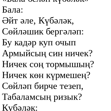
Бала:
Әйт әле, Күбәләк,
Сөйләшик бергәләп:
Бу кадәр куп очып
Армыйсың син ничек?
Ничек соң тормышың?
Ничек көн күрмешең?
Сөйләп бирче тезеп,
Табаламсың ризык?
Күбәләк: