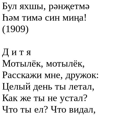
Бул яхшы, рәнҗетмә
Һәм тимә син миңа!
(1909)
Д и т я
Мотылёк, мотылёк,
Расскажи мне, дружок:
Целый день ты летал,
Как же ты не устал?
Что ты ел? Что видал,