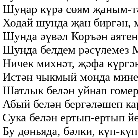
Шуңар күрә сөям җаным-т
Ходай шунда җан биргән, 
Шунда әүвәл Коръән аятен
Шунда белдем рәсүлемез 
Ничек михнәт, җәфа күргән
Истән чыкмый монда мине
Шатлык белән уйнап гомер
Абый белән бергәләшеп ка
Сука белән ертып-ертып й
Бу дөньяда, бәлки, күп-кү