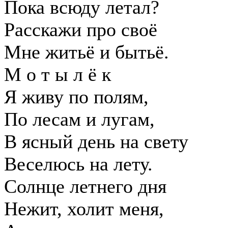
Пока всюду летал?
Расскажи про своё
Мне житьё и бытьё.
М о т ы л ё к
Я живу по полям,
По лесам и лугам,
В ясный день на свету
Веселюсь на лету.
Солнце летнего дня
Нежит, холит меня,