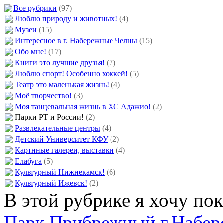
Все рубрики
(97)
Люблю природу и животных!
(4)
Музеи
(15)
Интересное в г. Набережные Челны
(15)
Обо мне!
(17)
Книги это лучшие друзья!
(7)
Люблю спорт! Особенно хоккей!
(5)
Театр это маленькая жизнь!
(4)
Моё творчество!
(3)
Моя танцевальная жизнь в ХС Адажио!
(2)
Парки РТ и России!
(2)
Развлекательные центры
(4)
Детский Университет КФУ
(2)
Картнные галереи, выставки
(4)
Елабуга
(5)
Культурный Нижнекамск!
(6)
Культурный Ижевск!
(2)
В этой рубрике я хочу пок
Парк Прибрежный г.Набе