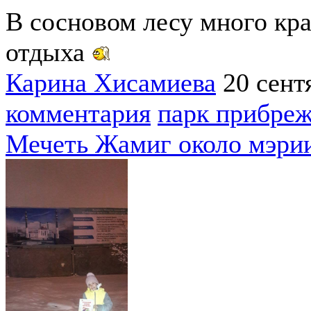
В сосновом лесу много кр
отдыха
Карина Хисамиева
20 сент
комментария
парк прибре
Мечеть Жамиг около мэри