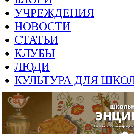
УЧРЕЖДЕНИЯ
НОВОСТИ
СТАТЬИ
КЛУБЫ
ЛЮДИ
КУЛЬТУРА ДЛЯ ШКО