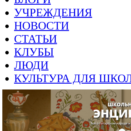
УЧРЕЖДЕНИЯ
НОВОСТИ
СТАТЬИ
КЛУБЫ
ЛЮДИ
КУЛЬТУРА ДЛЯ ШКО