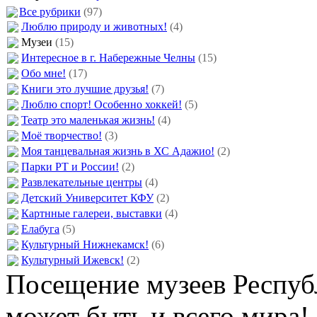
Все рубрики
(97)
Люблю природу и животных!
(4)
Музеи
(15)
Интересное в г. Набережные Челны
(15)
Обо мне!
(17)
Книги это лучшие друзья!
(7)
Люблю спорт! Особенно хоккей!
(5)
Театр это маленькая жизнь!
(4)
Моё творчество!
(3)
Моя танцевальная жизнь в ХС Адажио!
(2)
Парки РТ и России!
(2)
Развлекательные центры
(4)
Детский Университет КФУ
(2)
Картнные галереи, выставки
(4)
Елабуга
(5)
Культурный Нижнекамск!
(6)
Культурный Ижевск!
(2)
Посещение музеев Республ
может быть и всего мира!