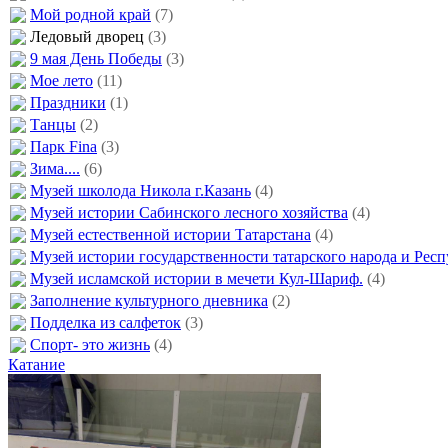
Мой родной край
(7)
Ледовый дворец
(3)
9 мая День Победы
(3)
Мое лето
(11)
Праздники
(1)
Танцы
(2)
Парк Fina
(3)
Зима....
(6)
Музей школода Никола г.Казань
(4)
Музей истории Сабинского лесного хозяйства
(4)
Музей естественной истории Татарстана
(4)
Музей истории государственности татарского народа и Рес
Музей исламской истории в мечети Кул-Шариф.
(4)
Заполнение культурного дневника
(2)
Подделка из салфеток
(3)
Спорт- это жизнь
(4)
Катание