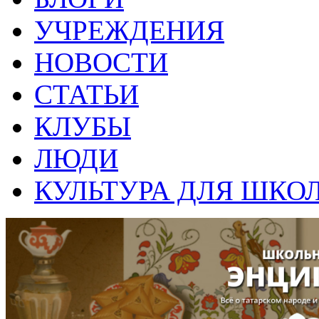
УЧРЕЖДЕНИЯ
НОВОСТИ
СТАТЬИ
КЛУБЫ
ЛЮДИ
КУЛЬТУРА ДЛЯ ШКО