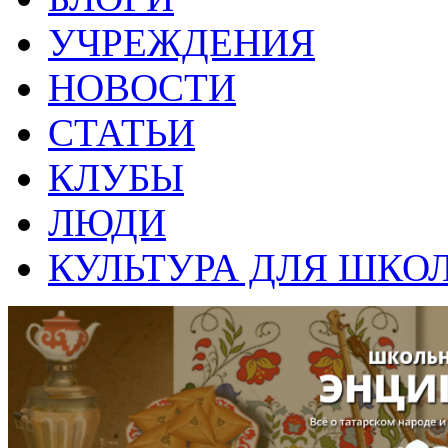
УЧРЕЖДЕНИЯ
НОВОСТИ
СТАТЬИ
КЛУБЫ
ЛЮДИ
КУЛЬТУРА ДЛЯ ШКО