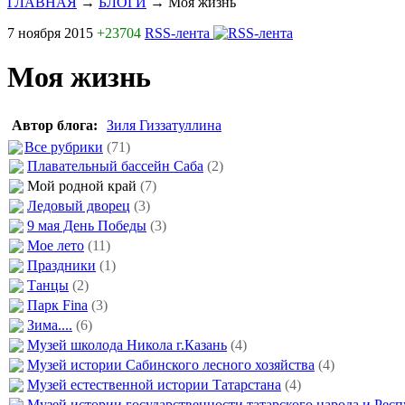
ГЛАВНАЯ
→
БЛОГИ
→
Моя жизнь
7 ноября 2015
+23704
RSS-лента
Моя жизнь
Автор блога:
Зиля Гиззатуллина
Все рубрики
(71)
Плавательный бассейн Саба
(2)
Мой родной край
(7)
Ледовый дворец
(3)
9 мая День Победы
(3)
Мое лето
(11)
Праздники
(1)
Танцы
(2)
Парк Fina
(3)
Зима....
(6)
Музей школода Никола г.Казань
(4)
Музей истории Сабинского лесного хозяйства
(4)
Музей естественной истории Татарстана
(4)
Музей истории государственности татарского народа и Рес