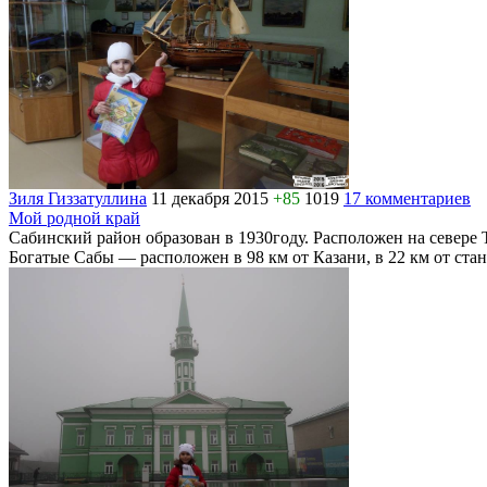
Зиля Гиззатуллина
11 декабря 2015
+85
1019
17 комментариев
Мой родной край
Сабинский район образован в 1930году. Расположен на севере Т
Богатые Сабы — расположен в 98 км от Казани, в 22 км от ст