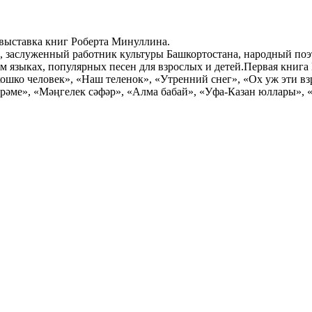
 выставка книг Роберта Минуллина.
, заслуженный работник культуры Башкортостана, народный поэт
ом языках, популярных песен для взрослых и детей.Первая книга
кошко человек», «Наш теленок», «Утренний снег», «Ох уж эти в
әме», «Мәңгелек сәфәр», «Алма бабай», «Уфа-Казан юллары», «