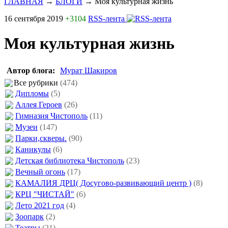
ГЛАВНАЯ
→
БЛОГИ
→
Моя культурная жизнь
16 сентября 2019
+3104
RSS-лента
Моя культурная жизнь
Автор блога:
Мурат Шакиров
Все рубрики
(474)
Дипломы
(5)
Аллея Героев
(26)
Гимназия Чистополь
(11)
Музеи
(147)
Парки,скверы.
(90)
Каникулы
(6)
Детская библиотека Чистополь
(23)
Вечный огонь
(17)
КАМАЛИЯ ДРЦ( Досугово-развивающий центр )
(8)
КРЦ "ЧИСТАЙ"
(6)
Лето 2021 год
(4)
Зоопарк
(2)
Театры
(21)