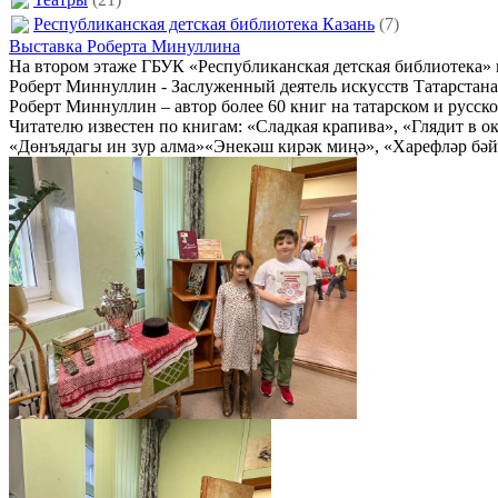
Республиканская детская библиотека Казань
(7)
Выставка Роберта Минуллина
На втором этаже ГБУК «Республиканская детская библиотека»
Роберт Миннуллин - Заслуженный деятель искусств Татарстана
Роберт Миннуллин – автор более 60 книг на татарском и русск
Читателю известен по книгам: «Сладкая крапива», «Глядит в о
«Дөнъядагы ин зур алма»«Энекәш кирәк миңә», «Харефләр бәйр