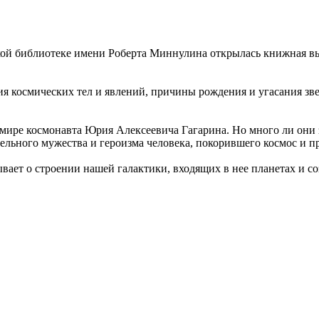
кой библиотеке имени Роберта Миннулина открылась книжная вы
я космических тел и явлений, причины рождения и угасания зве
 мире космонавта Юрия Алексеевича Гагарина. Но много ли они 
тельного мужества и героизма человека, покорившего космос и 
ывает о строении нашей галактики, входящих в нее планетах и со