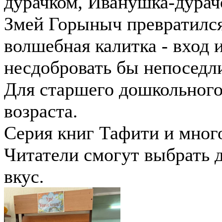
дурачком, Иванушка-дурачо
Змей Горыныч превратился
волшебная калитка - вход 
несдобровать бы непоседл
Для старшего дошкольного
возраста.
Серия книг Тафити и мног
Читатели смогут выбрать 
вкус.