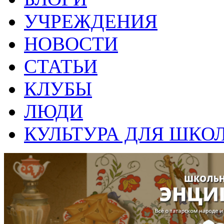
УЧРЕЖДЕНИЯ
НОВОСТИ
СТАТЬИ
КЛУБЫ
ЛЮДИ
КУЛЬТУРА ДЛЯ ШКО