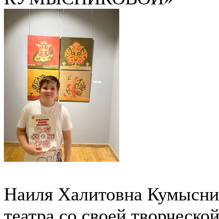
Наиля Халитовна Кумысни
театра со своей творческо