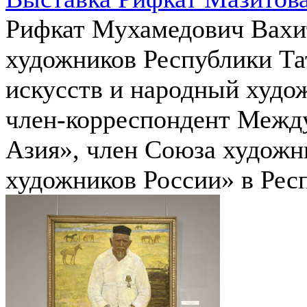
Рифкат Мухамедович Вахит
художников Республики Та
искусств и народный худо
член-корреспондент Межд
Азия», член Союза худож
художников России» в Респ