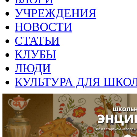
УЧРЕЖДЕНИЯ
НОВОСТИ
СТАТЬИ
КЛУБЫ
ЛЮДИ
КУЛЬТУРА ДЛЯ ШКО