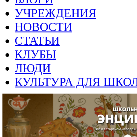
УЧРЕЖДЕНИЯ
НОВОСТИ
СТАТЬИ
КЛУБЫ
ЛЮДИ
КУЛЬТУРА ДЛЯ ШКО