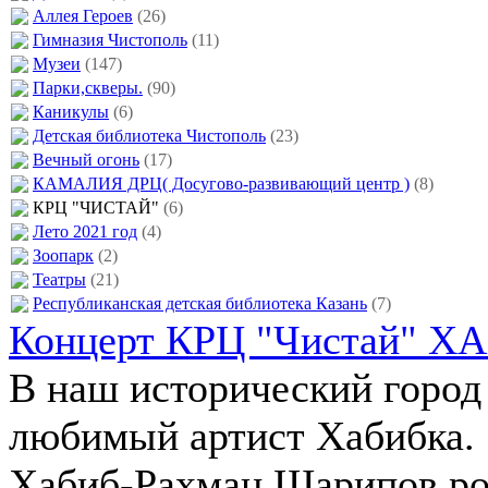
Аллея Героев
(26)
Гимназия Чистополь
(11)
Музеи
(147)
Парки,скверы.
(90)
Каникулы
(6)
Детская библиотека Чистополь
(23)
Вечный огонь
(17)
КАМАЛИЯ ДРЦ( Досугово-развивающий центр )
(8)
КРЦ "ЧИСТАЙ"
(6)
Лето 2021 год
(4)
Зоопарк
(2)
Театры
(21)
Республиканская детская библиотека Казань
(7)
Концерт КРЦ "Чистай" 
В наш исторический город
любимый артист Хабибка.
Хабиб-Рахман Шарипов род