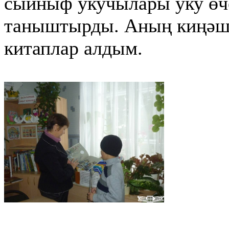
сыйныф укучылары уку өч
таныштырды. Аның киңәше
китаплар алдым.