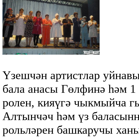
Үзешчән артистлар уйнавы
бала анасы Гөлфинә һәм 1
ролен, кияүгә чыкмыйча г
Алтынчәч һәм үз баласын
рольләрен башкаручы хан