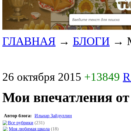
ГЛАВНАЯ
→
БЛОГИ
→
26 октября 2015
+13849
R
Мои впечатления от
Автор блога:
Ильнар Зайдуллин
Все рубрики
(231)
Моя любимая школа
(18)