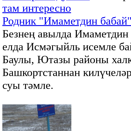
там интересно
Родник "Имаметдин бабай
Безнең авылда Имаметдин 
елда Исмәгыйль исемле ба
Баулы, Ютазы районы халк
Башкортстаннан килүчеләр
суы тәмле.