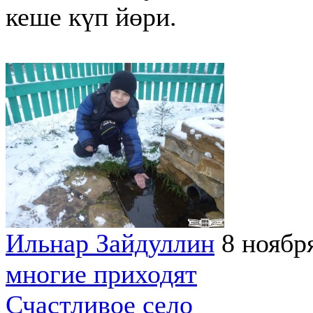
кеше күп йөри.
Ильнар Зайдуллин
8 ноябр
многие приходят
Счастливое село