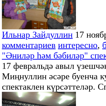
Ильнар Зайдуллин
17 нояб
комментариев
интересно
,
"Әниләр һәм бәбиләр" спе
17 февральдә авыл үзешчә
Миңнуллин әсәре буенча к
спектаклен күрсәттеләр. С