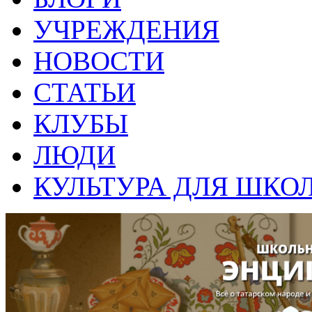
УЧРЕЖДЕНИЯ
НОВОСТИ
СТАТЬИ
КЛУБЫ
ЛЮДИ
КУЛЬТУРА ДЛЯ ШКО