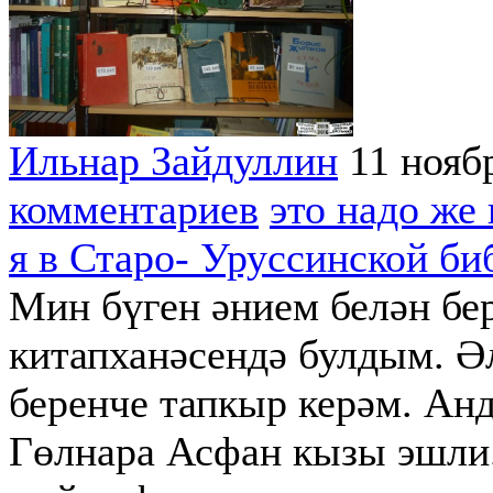
Ильнар Зайдуллин
11 нояб
комментариев
это надо же
я в Старо- Уруссинской би
Мин бүген әнием белән бе
китапханәсендә булдым. Әл
беренче тапкыр керәм. Ан
Гөлнара Асфан кызы эшли.