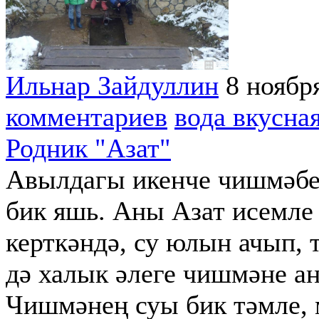
Ильнар Зайдуллин
8 ноябр
комментариев
вода вкусна
Родник "Азат"
Авылдагы икенче чишмәбез
бик яшь. Аны Азат исемле
керткәндә, су юлын ачып,
дә халык әлеге чишмәне ан
Чишмәнең суы бик тәмле, 