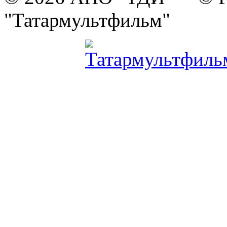
"Татармультфильм"