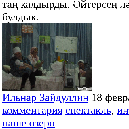
таң калдырды. Әйтерсең лә
булдык.
Ильнар Зайдуллин
18 февр
комментария
спектакль
,
ин
наше озеро