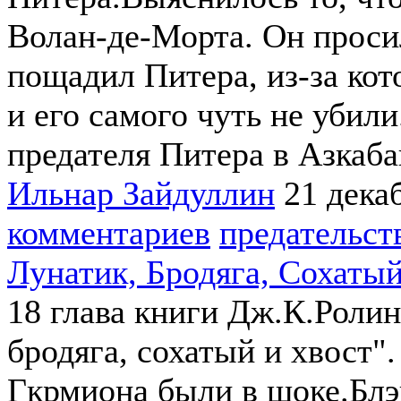
Волан-де-Морта. Он проси
пощадил Питера, из-за кот
и его самого чуть не убил
предателя Питера в Азкаба
Ильнар Зайдуллин
21 дека
комментариев
предательст
Лунатик, Бродяга, Сохаты
18 глава книги Дж.К.Ролин
бродяга, сохатый и хвост".
Гкрмиона были в шоке.Блэк