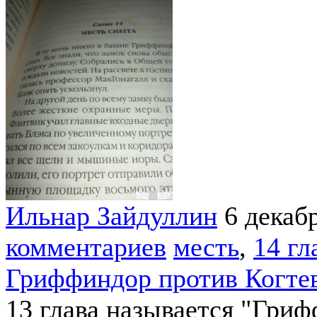
Ильнар Зайдуллин
6 декаб
комментариев
месть
,
14 гл
Гриффиндор против Когте
13 глава называется "Гриф