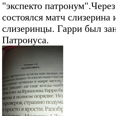
"экспекто патронум".Через
состоялся матч слизерина 
слизеринцы. Гарри был за
Патронуса.