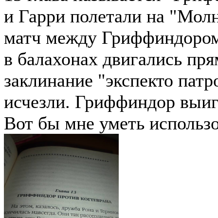
и Гарри полетали на "Молн
матч между Гриффиндором
в балахонах двигались пря
заклинание "экспекто пат
исчезли. Гриффиндор выиг
Вот бы мне уметь использо