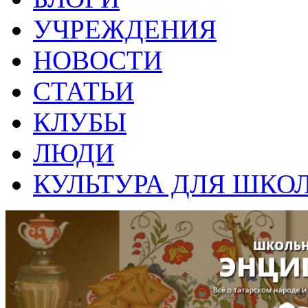
УЧРЕЖДЕНИЯ
НОВОСТИ
СТАТЬИ
КЛУБЫ
ЛЮДИ
КУЛЬТУРА ДЛЯ ШКО