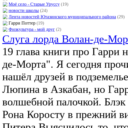
Моё село - Старые Уруссу
(19)
новости школы
(24)
Лента новостей Ютазинского муниципального района
(29)
Гарри Поттер
(19)
Физкультура - мой друг
(2)
Слуга лорда Волан-де-Мор
19 глава книги про Гарри 
де-Морта". Я сегодня проч
нашёл друзей в подземелье
Люпина в Азкабан, но Гар
волшебной палочкой. Блэк
Рона Коросту в прежний ви
Питера.Выяснилось то, чт