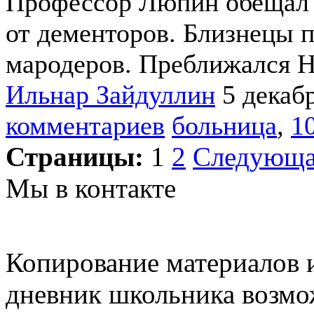
Профессор Люпин обещал 
от дементоров. Близнецы 
мародеров. Преближался Н
Ильнар Зайдуллин
5 декаб
комментариев
больница
,
10
Страницы:
1
2
Следующ
Мы в контакте
Копирование материалов и
дневник школьника возмо