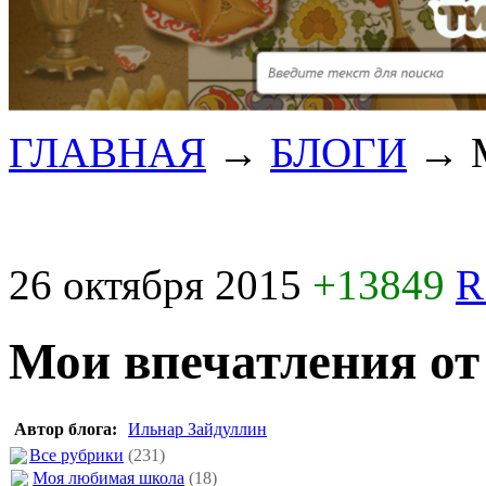
ГЛАВНАЯ
→
БЛОГИ
→
26 октября 2015
+13849
R
Мои впечатления от
Автор блога:
Ильнар Зайдуллин
Все рубрики
(231)
Моя любимая школа
(18)