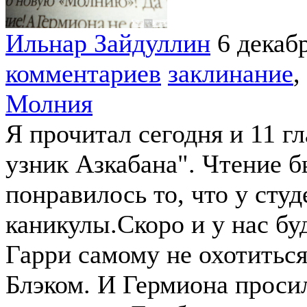
Ильнар Зайдуллин
6 декаб
комментариев
заклинание
,
Молния
Я прочитал сегодня и 11 г
узник Азкабана". Чтение 
понравилось то, что у сту
каникулы.Скоро и у нас бу
Гарри самому не охотитьс
Блэком. И Гермиона просил