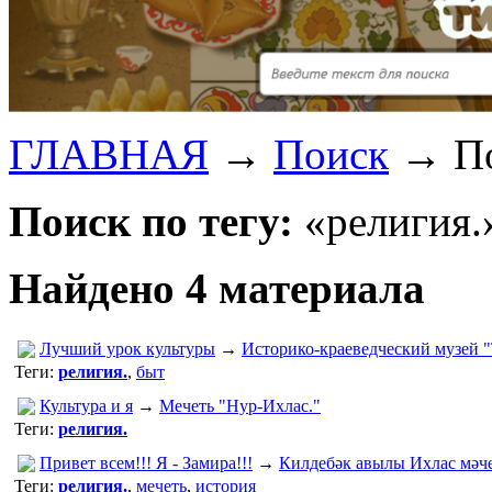
ГЛАВНАЯ
→
Поиск
→
По
Поиск по тегу:
«религия.»
Найдено 4 материала
Лучший урок культуры
→
Историко-краеведческий музей "
Теги:
религия.
,
быт
Культура и я
→
Мечеть "Нур-Ихлас."
Теги:
религия.
Привет всем!!! Я - Замира!!!
→
Килдебәк авылы Ихлас мәч
Теги:
религия.
,
мечеть
,
история