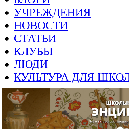
УЧРЕЖДЕНИЯ
НОВОСТИ
СТАТЬИ
КЛУБЫ
ЛЮДИ
КУЛЬТУРА ДЛЯ ШКО