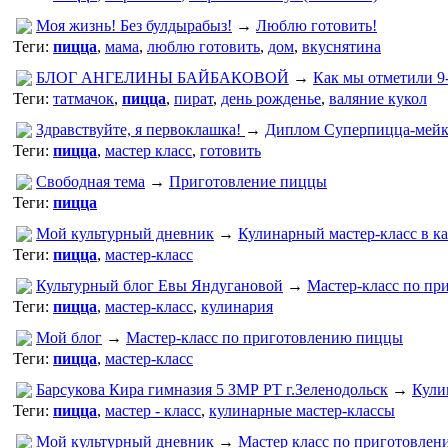
Моя жизнь! Без булдырабыз!
→
Люблю готовить!
Теги:
пицца
,
мама
,
люблю готовить
,
дом
,
вкуснятина
БЛОГ АНГЕЛИНЫ БАЙБАКОВОЙ
→
Как мы отметили 9
Теги:
татмачок
,
пицца
,
пират
,
день рожденье
,
валяние кукол
Здравствуйте, я первоклашка!
→
Диплом Суперпицца-мейк
Теги:
пицца
,
мастер класс
,
готовить
Свободная тема
→
Приготовление пиццы
Теги:
пицца
Мой культурный дневник
→
Кулинарный мастер-класс в ка
Теги:
пицца
,
мастер-класс
Культурный блог Евы Яндугановой
→
Мастер-класс по п
Теги:
пицца
,
мастер-класс
,
кулинария
Мой блог
→
Мастер-класс по приготовлению пиццы
Теги:
пицца
,
мастер-класс
Барсукова Кира гимназия 5 ЗМР РТ г.Зеленодольск
→
Кули
Теги:
пицца
,
мастер - класс
,
кулинарные мастер-классы
Мой культурный дневник
→
Мастер класс по приготовле