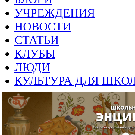
УЧРЕЖДЕНИЯ
НОВОСТИ
СТАТЬИ
КЛУБЫ
ЛЮДИ
КУЛЬТУРА ДЛЯ ШКО