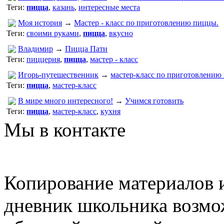
Теги:
пицца
,
казань
,
интересные места
Моя история
→
Мастер - класс по приготовлению пиццы.
Теги:
своими руками
,
пицца
,
вкусно
Владимир
→
Пицца Пати
Теги:
пиццерия
,
пицца
,
мастер - класс
Игорь-путешественник
→
мастер-класс по приготовлению
Теги:
пицца
,
мастер-класс
В мире много интересного!
→
Учимся готовить
Теги:
пицца
,
мастер-класс
,
кухня
Мы в контакте
Копирование материалов и
дневник школьника возмо