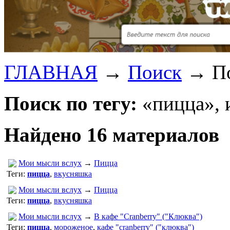
ГЛАВНАЯ
→
Поиск
→
П
Поиск по тегу:
«пицца», 
Найдено 16 материалов
Мои мысли вслух
→
Пицца
Теги:
пицца
,
вкусняшка
Мои мысли вслух
→
Пицца
Теги:
пицца
,
вкусняшка
Мои мысли вслух
→
В кафе "Cranberry" ("Клюква")
Теги:
пицца
,
мороженое
,
кафе "cranberry" ("клюква")