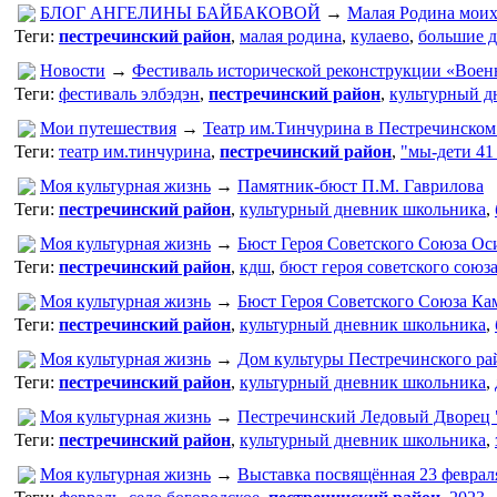
БЛОГ АНГЕЛИНЫ БАЙБАКОВОЙ
→
Малая Родина моих
Теги:
пестречинский район
,
малая родина
,
кулаево
,
большие 
Новости
→
Фестиваль исторической реконструкции «Воен
Теги:
фестиваль элбэдэн
,
пестречинский район
,
культурный д
Мои путешествия
→
Театр им.Тинчурина в Пестречинском 
Теги:
театр им.тинчурина
,
пестречинский район
,
"мы-дети 41
Моя культурная жизнь
→
Памятник-бюст П.М. Гаврилова
Теги:
пестречинский район
,
культурный дневник школьника
,
Моя культурная жизнь
→
Бюст Героя Советского Союза Ос
Теги:
пестречинский район
,
кдш
,
бюст героя советского союза
Моя культурная жизнь
→
Бюст Героя Советского Союза Ка
Теги:
пестречинский район
,
культурный дневник школьника
,
Моя культурная жизнь
→
Дом культуры Пестречинского ра
Теги:
пестречинский район
,
культурный дневник школьника
,
Моя культурная жизнь
→
Пестречинский Ледовый Дворец 
Теги:
пестречинский район
,
культурный дневник школьника
,
Моя культурная жизнь
→
Выставка посвящённая 23 феврал