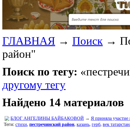
ГЛАВНАЯ
→
Поиск
→
П
район"
Поиск по тегу:
«пестречи
другому тегу
Найдено 14 материалов
БЛОГ АНГЕЛИНЫ БАЙБАКОВОЙ
→
Я приняла участи
Теги:
стихи
,
пестречинский район
,
казань
,
герб
,
век татарстан