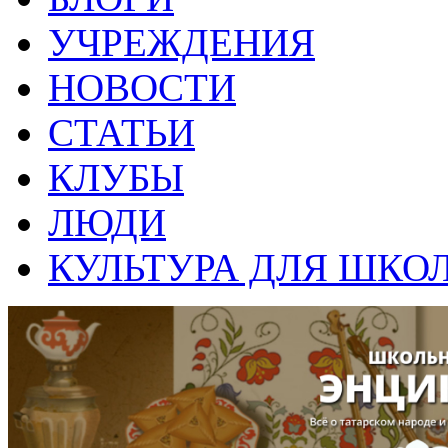
УЧРЕЖДЕНИЯ
НОВОСТИ
СТАТЬИ
КЛУБЫ
ЛЮДИ
КУЛЬТУРА ДЛЯ ШКО