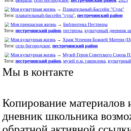
Теги:
февраль
,
село богородское
,
пестречинский район
,
2023
Моя культурная жизнь
→
Плавательный-Бассейн "Сула"
Теги:
плавательный-бассейн "сула"
,
пестречинский район
Моя прекрасная жизнь
→
Библиотека Пестрецы
Теги:
пестречинский район
,
пестрецы
,
культурный дневник ш
Моя культурная жизнь
→
Храм Успения Божией Матери (Ц
Теги:
село богородское
,
пестречинский район
Моя культурная жизнь
→
Музей Героя Советского Союза П
Теги:
пестречинский район
,
музей п.м. гаврилова
,
культурны
Мы в контакте
Копирование материалов и
дневник школьника возмо
обратной активной ссылки