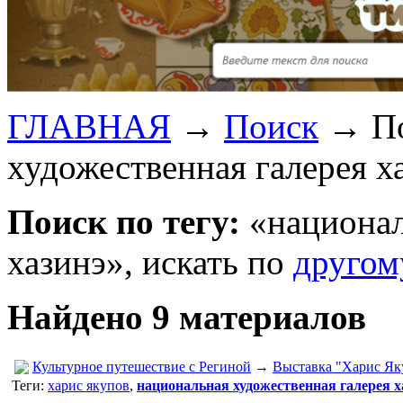
ГЛАВНАЯ
→
Поиск
→
П
художественная галерея х
Поиск по тегу:
«национал
хазинэ», искать по
другом
Найдено 9 материалов
Культурное путешествие с Региной
→
Выставка "Харис Яку
Теги:
харис якупов
,
национальная художественная галерея х