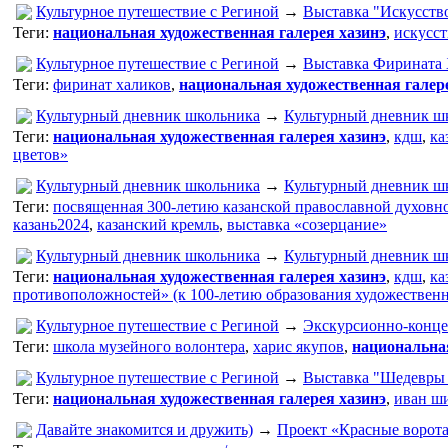
Культурное путешествие с Региной
→
Выставка "Искусств
Теги:
национальная художественная галерея хазинэ
,
искусст
Культурное путешествие с Региной
→
Выставка Фирината 
Теги:
фиринат халиков
,
национальная художественная галер
Культурный дневник школьника
→
Культурный дневник ш
Теги:
национальная художественная галерея хазинэ
,
кдш
,
ка
цветов»
Культурный дневник школьника
→
Культурный дневник ш
Теги:
посвященная 300-летию казанской православной духовн
казань2024
,
казанский кремль
,
выставка «созерцание»
Культурный дневник школьника
→
Культурный дневник ш
Теги:
национальная художественная галерея хазинэ
,
кдш
,
ка
противоположностей» (к 100-летию образования художествен
Культурное путешествие с Региной
→
Экскурсионно-концер
Теги:
школа музейного волонтера
,
харис якупов
,
национальная
Культурное путешествие с Региной
→
Выставка "Шедевры
Теги:
национальная художественная галерея хазинэ
,
иван ш
Давайте знакомится и дружить)
→
Проект «Красные ворота