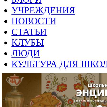
УЧРЕЖДЕНИЯ
НОВОСТИ
СТАТЬИ
КЛУБЫ
ЛЮДИ
КУЛЬТУРА ДЛЯ ШКО