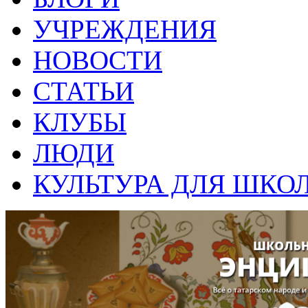
УЧРЕЖДЕНИЯ
НОВОСТИ
СТАТЬИ
КЛУБЫ
ЛЮДИ
КУЛЬТУРА ДЛЯ ШКО