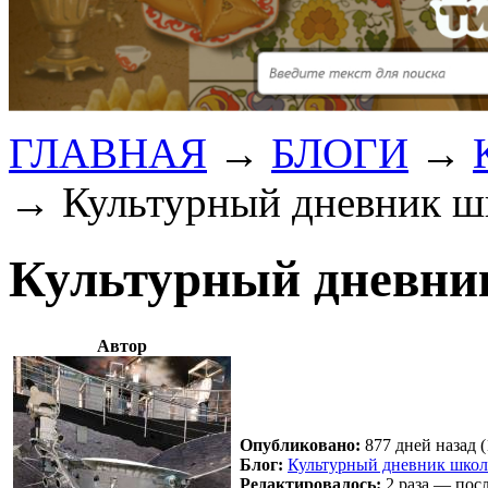
ГЛАВНАЯ
→
БЛОГИ
→
→
Культурный дневник ш
Культурный дневни
Автор
Опубликовано:
877 дней назад (
Блог:
Культурный дневник школ
Редактировалось:
2 раза — посл