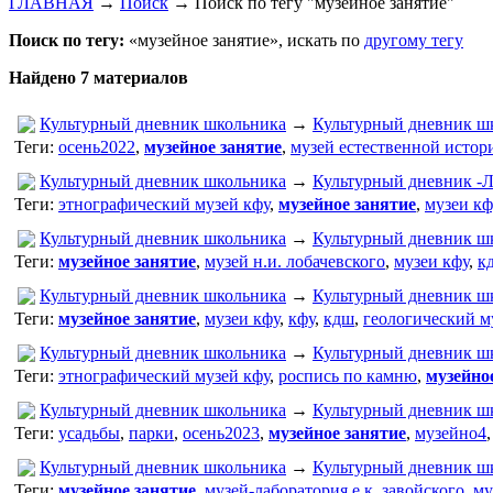
ГЛАВНАЯ
→
Поиск
→
Поиск по тегу "музейное занятие"
Поиск по тегу:
«музейное занятие», искать по
другому тегу
Найдено 7 материалов
Культурный дневник школьника
→
Культурный дневник ш
Теги:
осень2022
,
музейное занятие
,
музей естественной истор
Культурный дневник школьника
→
Культурный дневник 
Теги:
этнографический музей кфу
,
музейное занятие
,
музеи кф
Культурный дневник школьника
→
Культурный дневник 
Теги:
музейное занятие
,
музей н.и. лобачевского
,
музеи кфу
,
к
Культурный дневник школьника
→
Культурный дневник 
Теги:
музейное занятие
,
музеи кфу
,
кфу
,
кдш
,
геологический м
Культурный дневник школьника
→
Культурный дневник ш
Теги:
этнографический музей кфу
,
роспись по камню
,
музейно
Культурный дневник школьника
→
Культурный дневник ш
Теги:
усадьбы
,
парки
,
осень2023
,
музейное занятие
,
музейно4
Культурный дневник школьника
→
Культурный дневник ш
Теги:
музейное занятие
,
музей-лаборатория е.к. завойского
,
му