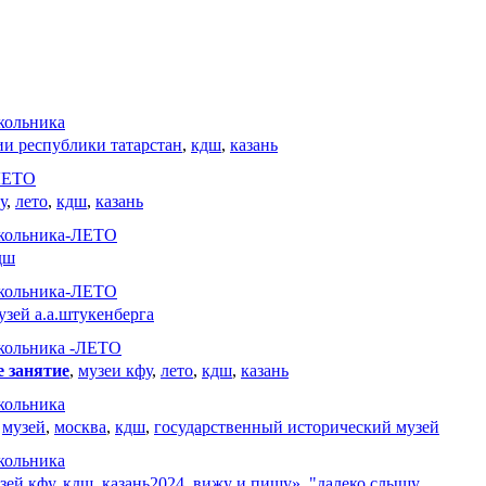
кольника
ии республики татарстан
,
кдш
,
казань
-ЛЕТО
у
,
лето
,
кдш
,
казань
школьника-ЛЕТО
дш
школьника-ЛЕТО
узей а.а.штукенберга
кольника -ЛЕТО
е занятие
,
музеи кфу
,
лето
,
кдш
,
казань
кольника
,
музей
,
москва
,
кдш
,
государственный исторический музей
кольника
зей кфу
,
кдш
,
казань2024
,
вижу и пишу»
,
"далеко слышу