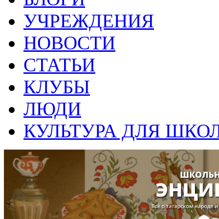
УЧРЕЖДЕНИЯ
НОВОСТИ
СТАТЬИ
КЛУБЫ
ЛЮДИ
КУЛЬТУРА ДЛЯ ШКО