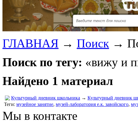
ГЛАВНАЯ
→
Поиск
→
П
Поиск по тегу:
«вижу и п
Найдено 1 материал
Культурный дневник школьника
→
Культурный дневник ш
Теги:
музейное занятие
,
музей-лаборатория е.к. завойского
,
муз
Мы в контакте