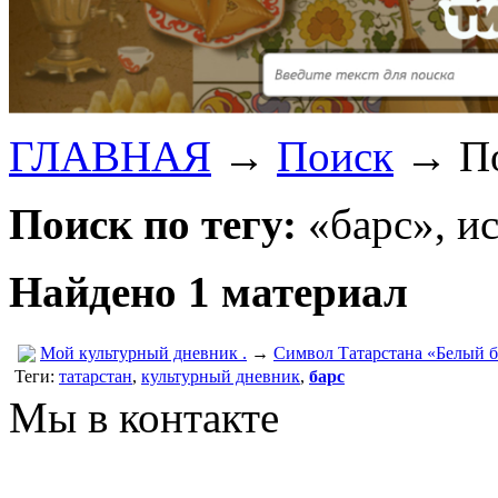
ГЛАВНАЯ
→
Поиск
→
П
Поиск по тегу:
«барс», и
Найдено 1 материал
Мой культурный дневник .
→
Символ Татарстана «Белый б
Теги:
татарстан
,
культурный дневник
,
барс
Мы в контакте