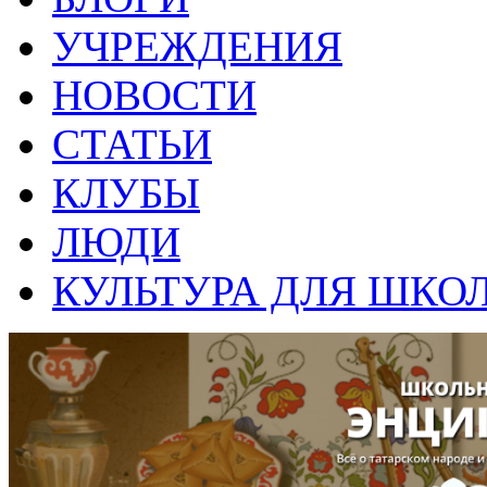
УЧРЕЖДЕНИЯ
НОВОСТИ
СТАТЬИ
КЛУБЫ
ЛЮДИ
КУЛЬТУРА ДЛЯ ШКО