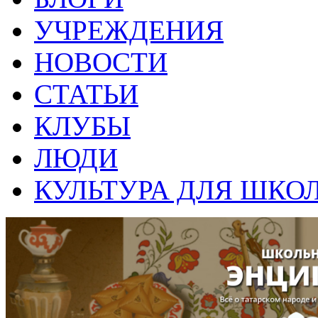
УЧРЕЖДЕНИЯ
НОВОСТИ
СТАТЬИ
КЛУБЫ
ЛЮДИ
КУЛЬТУРА ДЛЯ ШКО