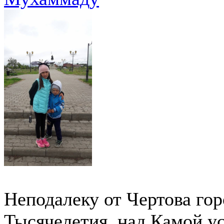
Неподалеку от Чертова го
Тысячелетия, над Камой у