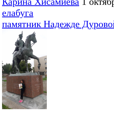
Карина Хисамиева
1 октяб
елабуга
памятник Надежде Дуровой