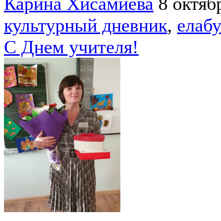
Карина Хисамиева
8 октяб
культурный дневник
,
елабу
С Днем учителя!