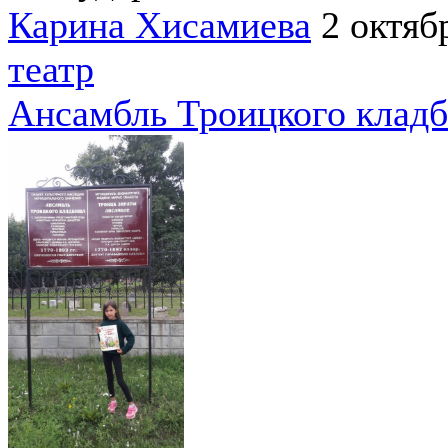
Карина Хисамиева
2 октяб
театр
Ансамбль Троицкого клад