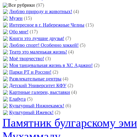
Все рубрики
(97)
Люблю природу и животных!
(4)
Музеи
(15)
Интересное в г. Набережные Челны
(15)
Обо мне!
(17)
Книги это лучшие друзья!
(7)
Люблю спорт! Особенно хоккей!
(5)
Театр это маленькая жизнь!
(4)
Моё творчество!
(3)
Моя танцевальная жизнь в ХС Адажио!
(2)
Парки РТ и России!
(2)
Развлекательные центры
(4)
Детский Университет КФУ
(2)
Картнные галереи, выставки
(4)
Елабуга
(5)
Культурный Нижнекамск!
(6)
Культурный Ижевск!
(2)
Памятник булгарскому эм
Мухаммаду