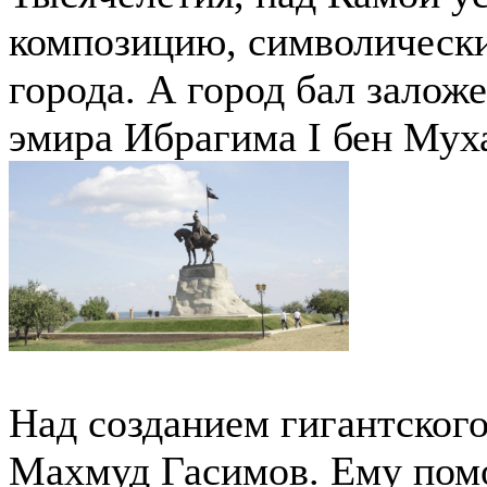
композицию, символическ
города. А город бал залож
эмира Ибрагима I бен Мух
Над созданием гигантског
Махмуд Гасимов. Ему пом