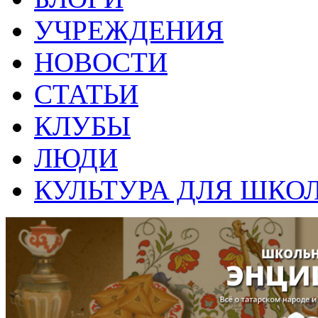
УЧРЕЖДЕНИЯ
НОВОСТИ
СТАТЬИ
КЛУБЫ
ЛЮДИ
КУЛЬТУРА ДЛЯ ШКО