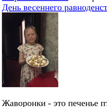
День весеннего равноденст
Жаворонки - это печенье п