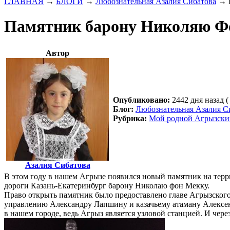
ГЛАВНАЯ
→
БЛОГИ
→
Любознательная Азалия Сибатова
→
Памятник барону Николяю Ф
Автор
Опубликовано:
2442 дня назад (
Блог:
Любознательная Азалия С
Рубрика:
Мой родной Агрызски
Азалия Сибатова
В этом году в нашем Агрызе появился новый памятник на тер
дороги Казань-Екатеринбург барону Николаю фон Мекку.
Право открыть памятник было предоставлено главе Агрызског
управлению Александру Лапшину и казачьему атаману Алексею 
в нашем городе, ведь Агрыз является узловой станцией. И чере