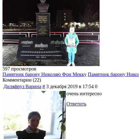
597 просмотров
Памятник барону Николяю Фон Мекку
Памятник барону Нико
Комментарии (
22
)
Диляфруз Варина
#
3 декабря 2019 в 17:54
0
очень интересно
Ответить