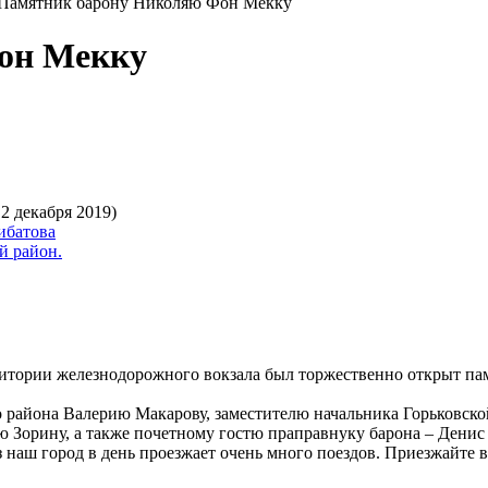
Памятник барону Николяю Фон Мекку
он Мекку
 2 декабря 2019)
ибатова
й район.
ритории железнодорожного вокзала был торжественно открыт п
о района Валерию Макарову, заместителю начальника Горьковск
Зорину, а также почетному гостю праправнуку барона – Денис 
з наш город в день проезжает очень много поездов. Приезжайте в