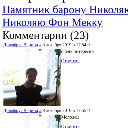
Памятник барону Николя
Николяю Фон Мекку
Комментарии (
23
)
Диляфруз Варина
#
3 декабря 2019 в 17:54
0
очень интересно
Ответить
Диляфруз Варина
#
3 декабря 2019 в 17:55
0
Молодец
Ответить