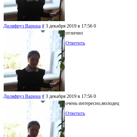
Диляфруз Варина
#
3 декабря 2019 в 17:56
0
отлично
Ответить
Диляфруз Варина
#
3 декабря 2019 в 17:56
0
очень интересно,молодец
Ответить