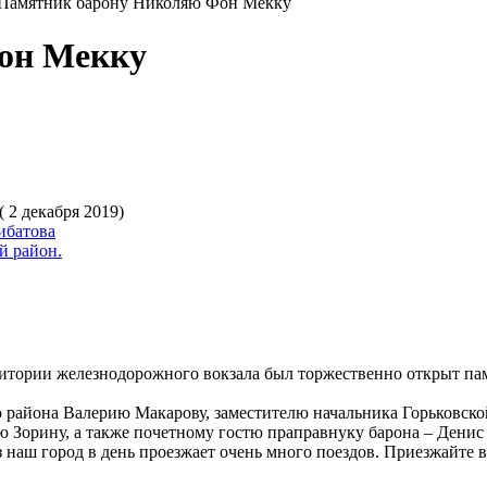
Памятник барону Николяю Фон Мекку
он Мекку
( 2 декабря 2019)
ибатова
й район.
ритории железнодорожного вокзала был торжественно открыт п
о района Валерию Макарову, заместителю начальника Горьковск
Зорину, а также почетному гостю праправнуку барона – Денис 
з наш город в день проезжает очень много поездов. Приезжайте в