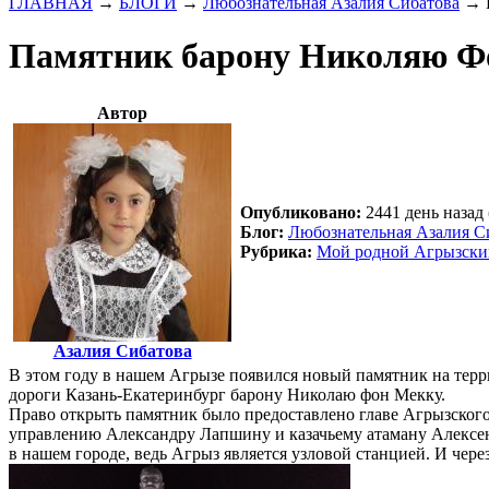
ГЛАВНАЯ
→
БЛОГИ
→
Любознательная Азалия Сибатова
→
Памятник барону Николяю Ф
Автор
Опубликовано:
2441 день назад 
Блог:
Любознательная Азалия С
Рубрика:
Мой родной Агрызски
Азалия Сибатова
В этом году в нашем Агрызе появился новый памятник на тер
дороги Казань-Екатеринбург барону Николаю фон Мекку.
Право открыть памятник было предоставлено главе Агрызског
управлению Александру Лапшину и казачьему атаману Алексею 
в нашем городе, ведь Агрыз является узловой станцией. И чере