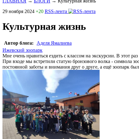
ГЛАВНАЯ
→
БЛОГИ
→
Культурная жизнь
29 ноября 2024
+20
RSS-лента
Культурная жизнь
Автор блога:
Аделя Ямалиева
Ижевский зоопарк
Мне очень нравиться ездить с классом на экскурсии. В этот ра
При входе мы встретили статую бронзового волка - символа зо
постоянной заботы и внимания друг о друге, а ещё зоопарк был