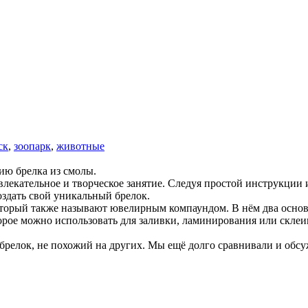
ск
,
зоопарк
,
животные
ию брелка из смолы.
лекательное и творческое занятие. Следуя простой инструкции 
оздать свой уникальный брелок.
который также называют ювелирным компаундом. В нём два осно
торое можно использовать для заливки, ламинирования или скле
й брелок, не похожий на других. Мы ещё долго сравнивали и об