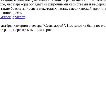
а того, что паракорд обладает свехпрочными свойствами и выдержи
 такие браслеты носят в некоторых частях американской армии, а
невное время.
 -класс
,
браслет
и актёры камерного театра "Семь морей". Постановка была по мо
 стране, пережить эмоции героев.