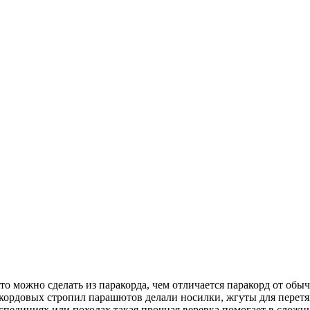
 что можно сделать из паракорда, чем отличается паракорд от о
акордовых стропил парашютов делали носилки, жгуты для перетя
кспедициях или походах такая прочная веревка помогает в сложн