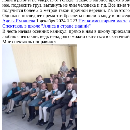
нее, подвесить груз, вытянуть из ямы человека и т.д. Все из-з
получится более 2-х метров такой прочной веревки. Из-за этого
Однако в последнее время эти браслеты вошли в моду в повсед
Аделя Ямалиева
1 декабря 2024
0
223
Нет комментариев
мастер
Спектакль в школе "Алиса в стране знаний"
В честь начала осенних каникул, прямо к нам в школу приехал
люблю спектакли, ведь ненадолго можно оказаться в сказочной
Мне спектакль понравился.