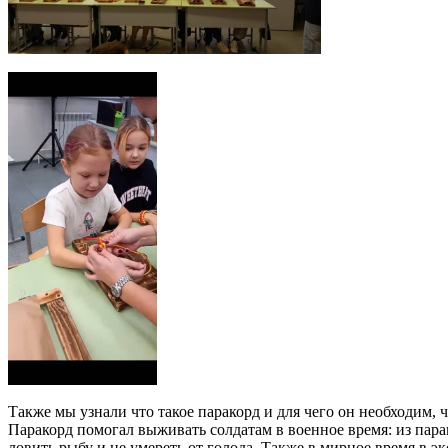
Также мы узнали что такое паракорд и для чего он необходим,
Паракорд помогал выживать солдатам в военное время: из пар
ловить рыбу и не умереть от голода. Также в мирное время в э