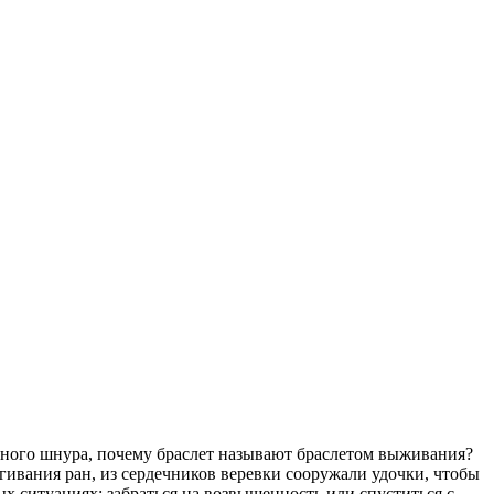
бычного шнура, почему браслет называют браслетом выживания?
гивания ран, из сердечников веревки сооружали удочки, чтобы
ых ситуациях: забраться на возвышенность или спуститься с