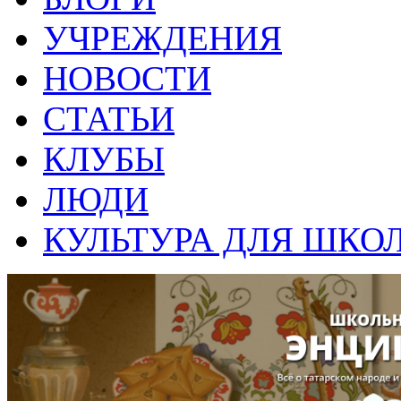
УЧРЕЖДЕНИЯ
НОВОСТИ
СТАТЬИ
КЛУБЫ
ЛЮДИ
КУЛЬТУРА ДЛЯ ШКО