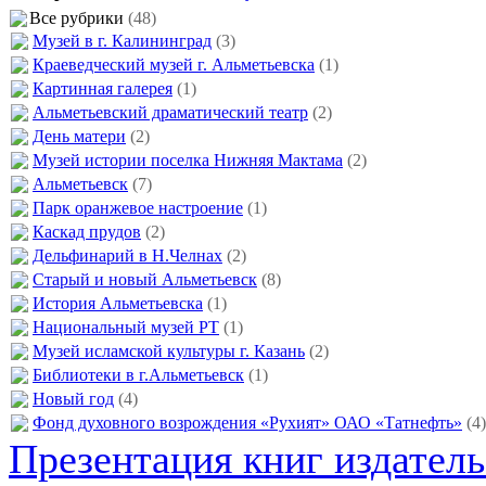
Все рубрики
(48)
Музей в г. Калининград
(3)
Краеведческий музей г. Альметьевска
(1)
Картинная галерея
(1)
Альметьевский драматический театр
(2)
День матери
(2)
Музей истории поселка Нижняя Мактама
(2)
Альметьевск
(7)
Парк оранжевое настроение
(1)
Каскад прудов
(2)
Дельфинарий в Н.Челнах
(2)
Старый и новый Альметьевск
(8)
История Альметьевска
(1)
Национальный музей РТ
(1)
Музей исламской культуры г. Казань
(2)
Библиотеки в г.Альметьевск
(1)
Новый год
(4)
Фонд духовного возрождения «Рухият» ОАО «Татнефть»
(4)
Презентация книг издатель