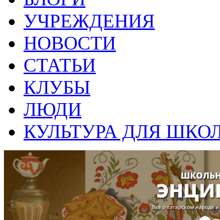
УЧРЕЖДЕНИЯ
НОВОСТИ
СТАТЬИ
КЛУБЫ
ЛЮДИ
КУЛЬТУРА ДЛЯ ШКО