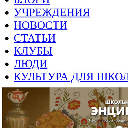
УЧРЕЖДЕНИЯ
НОВОСТИ
СТАТЬИ
КЛУБЫ
ЛЮДИ
КУЛЬТУРА ДЛЯ ШКО