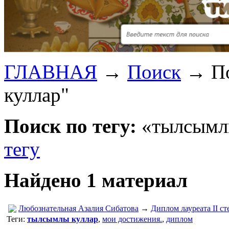
ГЛАВНАЯ
→
Поиск
→
П
куллар"
Поиск по тегу:
«тылсымлы
тегу
Найдено 1 материал
Любознательная Азалия Сибатова
→
Диплом лауреата II с
Теги:
тылсымлы куллар
,
мои достижения.
,
диплом